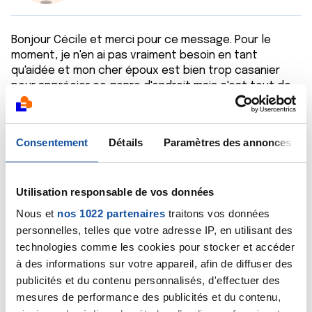
Bonjour Cécile et merci pour ce message. Pour le
moment, je n'en ai pas vraiment besoin en tant
qu'aidée et mon cher époux est bien trop casanier
pour apprécier ce genre d'endroit mais c'est tout de
même intéressant à connaître et à faire connaître. Je
suis bien contente pour toi et ta maman que ce
séjour vous ait fait du bien à toutes les deux.
Consentement
Détails
Paramètres des annonces
Bonne fin de semaine (sous le soleil, enfin 🌞)
Citer
Utilisation responsable de vos données
Nous et
nos 1022 partenaires
traitons vos données
personnelles, telles que votre adresse IP, en utilisant des
technologies comme les cookies pour stocker et accéder
à des informations sur votre appareil, afin de diffuser des
publicités et du contenu personnalisés, d'effectuer des
Lola34070
mesures de performance des publicités et du contenu,
11/05/2024 - 21:32