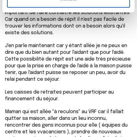
n
Si je parle du VRF c'est parce que je trouve cela
t
important de faire connaitre les solutions existantes.
Les cookies nous permettent de personnaliser le contenu
Car quand on a besoin de répit il n'est pas facile de
e
et les annonces, d'offrir des fonctionnalités relatives aux
trouver les informations dont on a besoin alors qu'il
m
médias sociaux et d'analyser notre trafic. Nous
existe des solutions.
e
partageons également des informations sur l'utilisation de
n
notre site avec nos partenaires de médias sociaux, de
J'en parle maintenant car y étant allée je ne peux en
t
publicité et d'analyse, qui peuvent combiner celles-ci
dire que du bien autant pour l'aidant que pour l'aidé.
avec d'autres informations que vous leur avez fournies
Cette possibilité de répit est une aide très précieuse
ou qu'ils ont collectées lors de votre utilisation de leurs
pour que la prise en charge de l'aidé à la maison puisse
services.
tenir, que l'aidant puisse se reposer un peu, avoir du
relai pendant ce séjour.
Les caisses de retraites peuvent participer au
financement du séjour.
Maman qui est allée "à reculons" au VRF car il fallait
quitter sa maison, aller dans un lieu inconnu,
rencontrer des gens inconnus pour elle ( équipes du
centre et les vvacanciers ), prendre de nouveaux