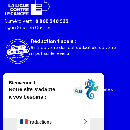
Numéro vert :
0 800 940 939
Ligue Soutien Cancer
Réduction fiscale :
66 % de votre don est déductible de votre
impôt sur le revenu
Liens utiles
Espaces
Nos actualités
Forum
Nos publications
Espace Ligue & comités
Contact
Espace chercheur
Devenir partenaire
Espace presse
Magazine Vivre
Intranet
Réseaux sociaux