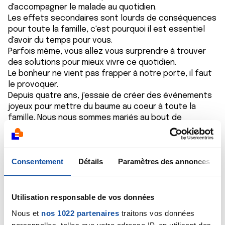
d'accompagner le malade au quotidien.
Les effets secondaires sont lourds de conséquences
pour toute la famille, c'est pourquoi il est essentiel
d'avoir du temps pour vous.
Parfois même, vous allez vous surprendre à trouver
des solutions pour mieux vivre ce quotidien.
Le bonheur ne vient pas frapper à notre porte, il faut
le provoquer.
Depuis quatre ans, j'essaie de créer des événements
joyeux pour mettre du baume au coeur à toute la
famille. Nous nous sommes mariés au bout de
quatorze ans de vie commune, j'étais enceinte de mon
n°2. Nous l'avons baptisé, puis fêter à 4, nos
anniversaires de mariage, sans omettre les vacances.
Consentement
Détails
Paramètres des annonces
Le plus dur, mais le plus important pour vous comme
votre conjoint, c'est d'accepter la maladie ( haha,
facile à dire) et de l'ignorer. Le cancer est insidieux, il
tape l'incruste dans notre vie si douce auparavant, et
Utilisation responsable de vos données
pourtant, nous devons faire avec car il est là. Je le
Nous et
nos 1022 partenaires
traitons vos données
considère comme un mauvais pote qu'on est obligé