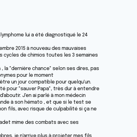
 lymphome lui a été diagnostiqué le 24
écembre 2015 à nouveau des mauvaises
es cycles de chimios toutes les 3 semaines
, la "dernière chance" selon ses dires, pas
nonymes pour le moment
 être un jour compatible pour quelqu'un.
lité pour "sauver Papa", très dur à entendre
'aboutir. J'en ai parlé à mon médecin
ande à son hémato , et que si le test se
n fils, avec risque de culpabilité si ça ne
n cadet mime des combats avec ses
bres, je n'arrive plus à projeter mes fils