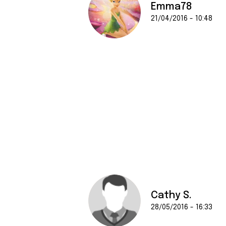
e
Emma78
n
21/04/2016 - 10:48
t
e
m
e
n
t
Cathy S.
28/05/2016 - 16:33