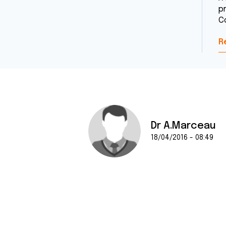
p
C
R
Dr A.Marceau
18/04/2016 - 08:49