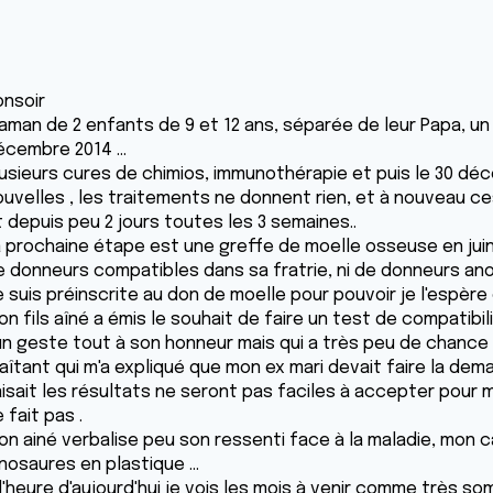
onsoir
aman de 2 enfants de 9 et 12 ans, séparée de leur Papa, un
écembre 2014 ...
lusieurs cures de chimios, immunothérapie et puis le 30 d
ouvelles , les traitements ne donnent rien, et à nouveau c
t depuis peu 2 jours toutes les 3 semaines..
a prochaine étape est une greffe de moelle osseuse en juin 
e donneurs compatibles dans sa fratrie, ni de donneurs a
e suis préinscrite au don de moelle pour pouvoir je l'espère
on fils aîné a émis le souhait de faire un test de compatibi
 un geste tout à son honneur mais qui a très peu de chance d
raîtant qui m'a expliqué que mon ex mari devait faire la dem
isait les résultats ne seront pas faciles à accepter pour mo
 fait pas .
on ainé verbalise peu son ressenti face à la maladie, mo
nosaures en plastique ...
l'heure d'aujourd'hui je vois les mois à venir comme très som