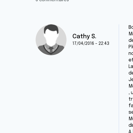
8 commentaires
B
M
Cathy S.
d
17/04/2016 - 22:43
P
n
e
L
d
J
M
,
t
fa
se
M
di
A 