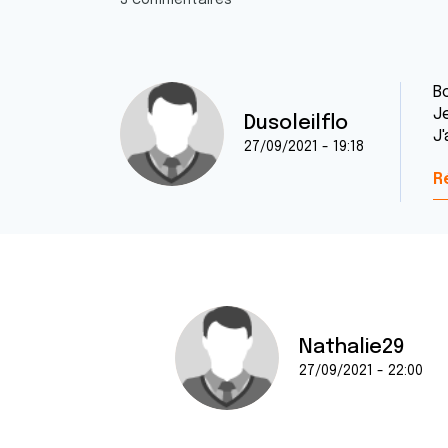
3 commentaires
B
J
Dusoleilflo
J'
27/09/2021 - 19:18
R
Nathalie29
27/09/2021 - 22:00