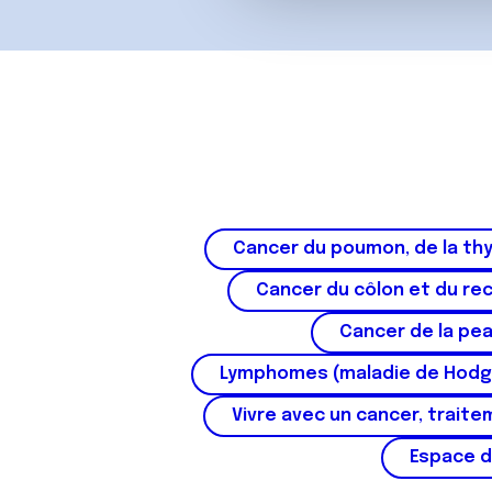
c
o
n
s
e
n
t
e
m
Cancer du poumon, de la thy
e
n
Cancer du côlon et du re
t
Cancer de la pe
Lymphomes (maladie de Hodg
Vivre avec un cancer, traite
Espace d