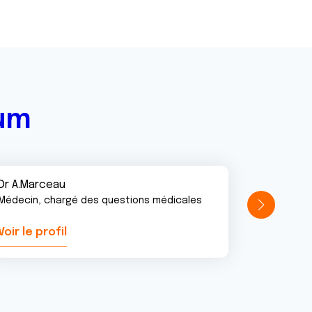
rum
Dr A.Marceau
Médecin, chargé des questions médicales
Voir le profil
Voir le pr