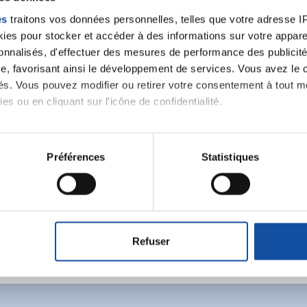
es
traitons vos données personnelles, telles que votre adresse IP,
es pour stocker et accéder à des informations sur votre appareil
sonnalisés, d'effectuer des mesures de performance des publicité
e, favorisant ainsi le développement de services. Vous avez le ch
ités. Vous pouvez modifier ou retirer votre consentement à tout 
es ou en cliquant sur l'icône de confidentialité.
imerions également :
Ecrire un commentair
tions sur votre localisation géographique qui peuvent être précis
Préférences
Statistiques
eil en l'analysant activement pour en relever les caractéristique
ancer une nouvelle discussion vous aurez besoin de vous 
aitement de vos données personnelles et définir vos préférences
er ou retirer votre consentement à tout moment à partir de la dé
Se connecter
Créer un nouveau compte
Refuser
e personnaliser le contenu et les annonces, d'offrir des fonctio
rafic. Nous partageons également des informations sur l'utilisati
, de publicité et d'analyse, qui peuvent combiner celles-ci avec
ils ont collectées lors de votre utilisation de leurs services.