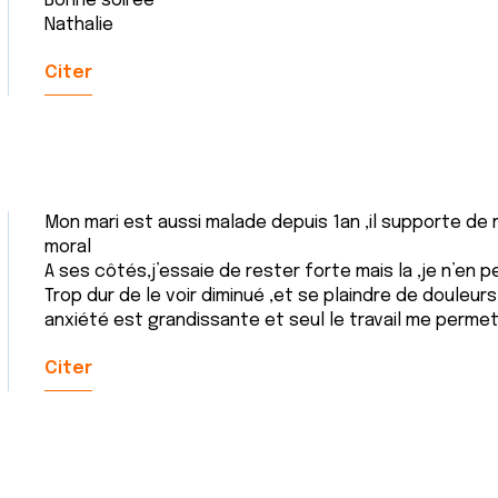
Bonne soirée
Nathalie
Citer
Mon mari est aussi malade depuis 1an ,il supporte de 
moral
A ses côtés,j’essaie de rester forte mais la ,je n’en p
Trop dur de le voir diminué ,et se plaindre de douleur
anxiété est grandissante et seul le travail me perme
Citer