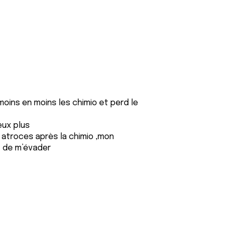
moins en moins les chimio et perd le
eux plus
s atroces après la chimio ,mon
t de m’évader