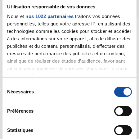
Répondre
Utilisation responsable de vos données
Nous et
nos 1022 partenaires
traitons vos données
personnelles, telles que votre adresse IP, en utilisant des
technologies comme les cookies pour stocker et accéder
à des informations sur votre appareil, afin de diffuser des
publicités et du contenu personnalisés, d'effectuer des
Sosi92
mesures de performance des publicités et du contenu,
24/02/2020 - 20:31
ainsi que de réaliser des études d’audience, favorisant
ainsi le développement de services. Vous avez le choix
quant à l'utilisation de vos données et à leurs finalités.
Vous pouvez modifier ou retirer votre consentement à
Bonjour mathias! Je suis triste pour votre frère.
S
tout moment en consultant la Déclaration relative aux
Nécessaires
Il ne devrait pas affronter ca seul. Surtout pas allez à
é
cookies ou en cliquant sur l'icône de confidentialité.
ses rendez vous seul. Le 1er ennemi du cancer c est
l
moral bas et une solitude.
e
Préférences
Conseillez lui de contacter la ligue près de chez vous.
Si vous le permettez, nous aimerions également :
c
Et prendre quelques contacts
Collecter des informations sur votre localisation
t
Je comprends sa souffrance. Apres 10ans de
géographique qui peuvent être précises à plusieurs
i
Statistiques
remission c est un coup dur.
mètres près
o