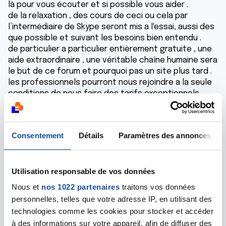
là pour vous écouter et si possible vous aider .
de la relaxation , des cours de ceci ou cela par
l’intermédiaire de Skype seront mis a l'essai, aussi des
que possible et suivant les besoins bien entendu .
de particulier a particulier entièrement gratuite , une
aide extraordinaire , une véritable chaîne humaine sera
le but de ce forum et pourquoi pas un site plus tard .
les professionnels pourront nous rejoindre a la seule
conditions de nous faire des tarifs exceptionnels
pouvant s'apparenter a du gratuit . dans ce cas avant
de s'inscrire ils devront avoir l'accord des
administrateurs et ne plus changer de tarifs . que ce
Consentement
Détails
Paramètres des annonces
soit clair des le départ .
alors venez nous rejoindre malades , accompagnants ,
professionnels et autres , formons cette chaîne tous
Utilisation responsable de vos données
ensemble et aidons nous
mourad administrateur :
http://egcam.forumactif.org/
Nous et
nos 1022 partenaires
traitons vos données
personnelles, telles que votre adresse IP, en utilisant des
Répondre
technologies comme les cookies pour stocker et accéder
à des informations sur votre appareil, afin de diffuser des