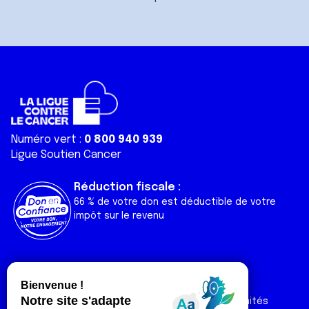
Numéro vert :
0 800 940 939
Ligue Soutien Cancer
Réduction fiscale :
66 % de votre don est déductible de votre
impôt sur le revenu
Liens utiles
Espaces
Nos actualités
Forum
Nos publications
Espace Ligue & comités