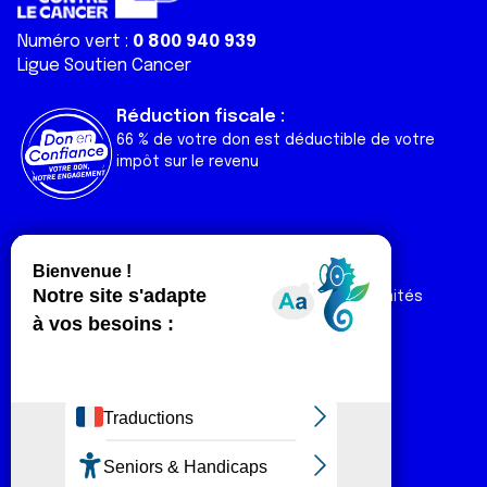
Numéro vert :
0 800 940 939
Ligue Soutien Cancer
Réduction fiscale :
66 % de votre don est déductible de votre
impôt sur le revenu
Liens utiles
Espaces
Nos actualités
Forum
Nos publications
Espace Ligue & comités
Contact
Espace chercheur
Devenir partenaire
Espace presse
Magazine Vivre
Intranet
Réseaux sociaux