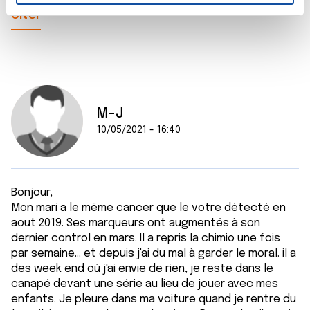
Citer
t
Les cookies nous permettent de personnaliser le contenu
e
et les annonces, d'offrir des fonctionnalités relatives aux
m
médias sociaux et d'analyser notre trafic. Nous
e
partageons également des informations sur l'utilisation de
n
notre site avec nos partenaires de médias sociaux, de
t
publicité et d'analyse, qui peuvent combiner celles-ci
M-J
avec d'autres informations que vous leur avez fournies
10/05/2021 - 16:40
ou qu'ils ont collectées lors de votre utilisation de leurs
services.
Bonjour,
Mon mari a le même cancer que le votre détecté en
aout 2019. Ses marqueurs ont augmentés à son
dernier control en mars. Il a repris la chimio une fois
par semaine... et depuis j'ai du mal à garder le moral. il a
des week end où j'ai envie de rien, je reste dans le
canapé devant une série au lieu de jouer avec mes
enfants. Je pleure dans ma voiture quand je rentre du