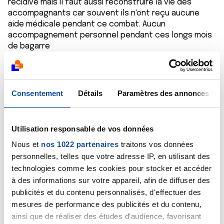
récidive mais il faut aussi reconstruire la vie des
accompagnants car souvent ils n'ont reçu aucune
aide médicale pendant ce combat. Aucun
accompagnement personnel pendant ces longs mois
de bagarre
Alors c'est peut-être le moment de vous faire aider
par un psychologue qui saura dénouer les nœuds qui
vous empêchent de revivre. Il faudra que tout ce que
vous avez emmagasiné en doute en stress en peur
Consentement
Détails
Paramètres des annonces
.....ressortent un jour ou l'autre
Faites vous aider
Stéphane
Utilisation responsable de vos données
Nous et
nos 1022 partenaires
traitons vos données
Citer
personnelles, telles que votre adresse IP, en utilisant des
technologies comme les cookies pour stocker et accéder
à des informations sur votre appareil, afin de diffuser des
publicités et du contenu personnalisés, d'effectuer des
mesures de performance des publicités et du contenu,
Sonib17
ainsi que de réaliser des études d’audience, favorisant