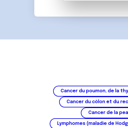
partenaires de médias sociaux
d
vous leur avez fournies ou qu'
u
c
o
n
s
e
n
t
e
m
e
n
Cancer du poumon, de la thy
t
Cancer du côlon et du re
Cancer de la pe
Lymphomes (maladie de Hodg