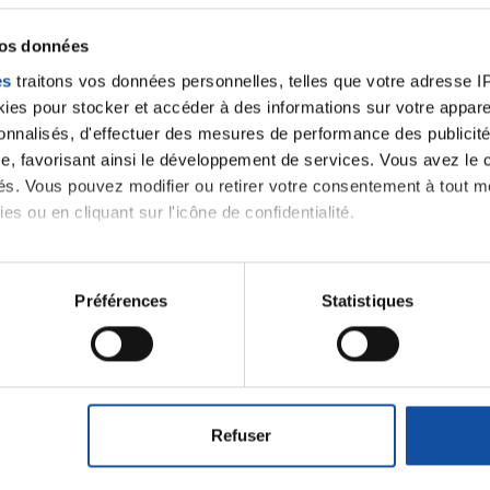
vos données
es
traitons vos données personnelles, telles que votre adresse IP,
es pour stocker et accéder à des informations sur votre appareil
sonnalisés, d'effectuer des mesures de performance des publicité
e, favorisant ainsi le développement de services. Vous avez le ch
ités. Vous pouvez modifier ou retirer votre consentement à tout 
es ou en cliquant sur l'icône de confidentialité.
imerions également :
tions sur votre localisation géographique qui peuvent être précis
Préférences
Statistiques
eil en l'analysant activement pour en relever les caractéristique
Ecrire un commentair
aitement de vos données personnelles et définir vos préférences
er ou retirer votre consentement à tout moment à partir de la dé
ancer une nouvelle discussion vous aurez besoin de vous 
Refuser
e personnaliser le contenu et les annonces, d'offrir des fonctio
rafic. Nous partageons également des informations sur l'utilisati
Se connecter
Créer un nouveau compte