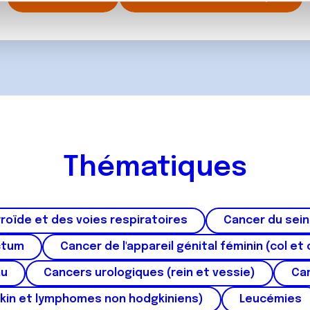
, de publicité et d'analyse, qui peuvent combiner celles-ci avec
ils ont collectées lors de votre utilisation de leurs services.
Thématiques
roïde et des voies respiratoires
Cancer du sein
ctum
Cancer de l'appareil génital féminin (col et 
au
Cancers urologiques (rein et vessie)
Can
kin et lymphomes non hodgkiniens)
Leucémies