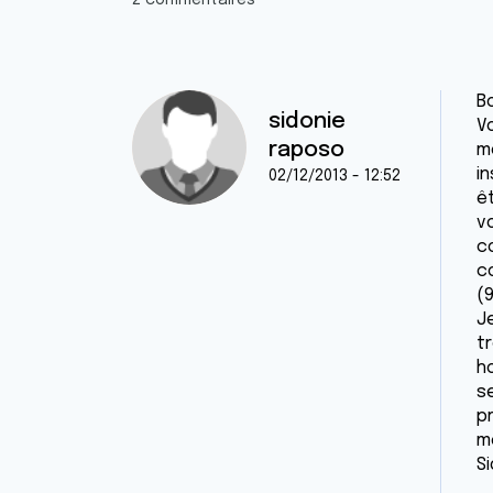
2 commentaires
Bo
sidonie
V
raposo
mo
in
02/12/2013 - 12:52
ê
vo
c
c
(9
J
t
h
s
p
m
S