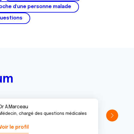
roche d'une personne malade
questions
rum
Dr A.Marceau
Médecin, chargé des questions médicales
Voir le profil
Voir le pr