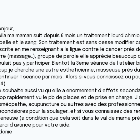
njour,
oila ma maman suit depuis 6 mois un traitement lourd chimio
elle et le sang. Son traitement est sans cesse modifier car
scrite en me renseignant a la ligue contre le cancer prés de
tre (massage..), groupe de parole elle apprécie beaucoup c
ulait pas y participer. Bientot la 3eme séance de l atelier 
oup je cherche une autre estheticienne, masseuse prés du
ontinuer 1 séance par mois . Alors si vous connaissez ou pou
4).
e souhaite aussi vu qu elle a enormement d effets secondai
rop rapidement vu le pb de places et de prise en charge. J 
oméopathe, acupuncture ou autres avec des professionnels
econdaiores pour la soulager...et si vous connaissez des r
reneuse (a condition que cela soit dans le val de marne près
erci d avance pour votre aide.
idonie