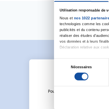
Utilisation responsable de 
Nous et
nos 1022 partenair
technologies comme les cooki
publicités et du contenu per
réaliser des études d’audienc
vos données et à leurs final
Déclaration relative aux cooki
Si vous le permettez, nous a
S
Collecter des informa
Nécessaires
é
Identifier votre appar
l
digitales).
e
Pour en savoir plus sur le tr
c
Détails »
. Vous pouvez modifi
t
Pour écrire un commentaire ou l
i
Les cookies nous permettent d
o
sociaux et d'analyser notre t
n