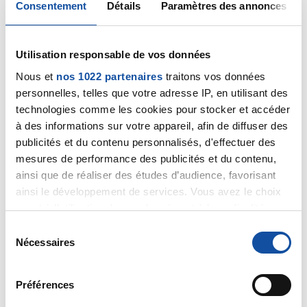
Consentement
Détails
Paramètres des annonces
Bonjour Michel,
Utilisation responsable de vos données
Nous et
nos 1022 partenaires
traitons vos données
personnelles, telles que votre adresse IP, en utilisant des
Je vous remercie pour votre gentil message.
technologies comme les cookies pour stocker et accéder
à des informations sur votre appareil, afin de diffuser des
Bon courage également si vous êtes aidant.
publicités et du contenu personnalisés, d'effectuer des
mesures de performance des publicités et du contenu,
ainsi que de réaliser des études d’audience, favorisant
Séverine
ainsi le développement de services. Vous avez le choix
quant à l'utilisation de vos données et à leurs finalités.
Vous pouvez modifier ou retirer votre consentement à
S
tout moment en consultant la Déclaration relative aux
Nécessaires
é
Citer
cookies ou en cliquant sur l'icône de confidentialité.
l
e
Préférences
Si vous le permettez, nous aimerions également :
c