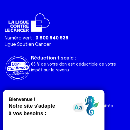
Numéro vert :
0 800 940 939
Ligue Soutien Cancer
Réduction fiscale :
66 % de votre don est déductible de votre
impôt sur le revenu
Liens utiles
Espaces
Nos actualités
Forum
Nos publications
Espace Ligue & comités
Contact
Espace chercheur
Devenir partenaire
Espace presse
Magazine Vivre
Intranet