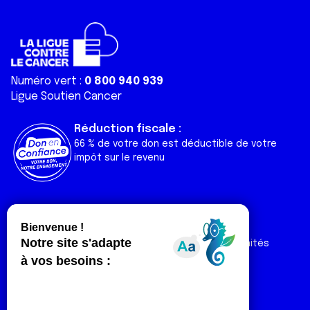
Numéro vert :
0 800 940 939
Ligue Soutien Cancer
Réduction fiscale :
66 % de votre don est déductible de votre
impôt sur le revenu
Liens utiles
Espaces
Nos actualités
Forum
Nos publications
Espace Ligue & comités
Contact
Espace chercheur
Devenir partenaire
Espace presse
Magazine Vivre
Intranet