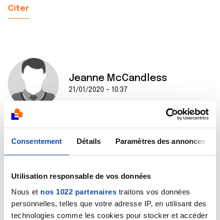
Citer
Jeanne McCandless
21/01/2020 - 10:37
Bonjour Joelle,
Consentement
Détails
Paramètres des annonces
Je me permets de me joindre à cette discussion, j'ai
moi aussi une amie touchée par le cancer du pancréas
Utilisation responsable de vos données
avec récemment des métastases au niveau du foie.
Elle a 24 ans.
Nous et
nos 1022 partenaires
traitons vos données
personnelles, telles que votre adresse IP, en utilisant des
Je suis dans la même situation, lire des témoignages
technologies comme les cookies pour stocker et accéder
peu réconfortants, des statistiques affreuses, sans