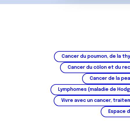
c
o
n
s
e
n
t
e
Cancer du poumon, de la thy
m
e
Cancer du côlon et du re
n
t
Cancer de la pe
Lymphomes (maladie de Hodg
Vivre avec un cancer, traite
Espace d