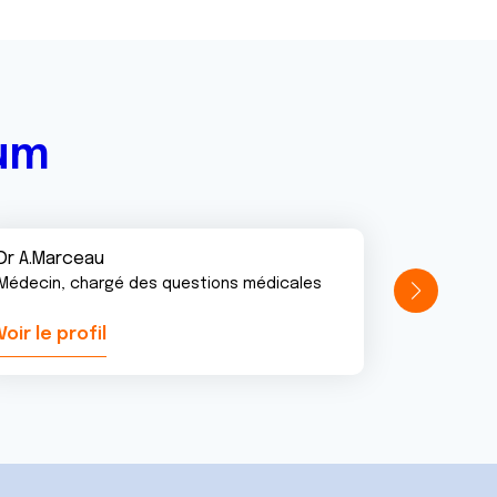
rum
Dr A.Marceau
Médecin, chargé des questions médicales
Voir le profil
Voir le pr