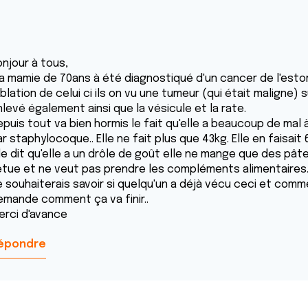
onjour à tous,
a mamie de 70ans à été diagnostiqué d'un cancer de l'esto
ablation de celui ci ils on vu une tumeur (qui était maligne) 
levé également ainsi que la vésicule et la rate.
puis tout va bien hormis le fait qu'elle a beaucoup de mal à
r staphylocoque.. Elle ne fait plus que 43kg. Elle en faisait 
lle dit qu'elle a un drôle de goût elle ne mange que des pât
êtue et ne veut pas prendre les compléments alimentaires..
e souhaiterais savoir si quelqu'un a déjà vécu ceci et comm
emande comment ça va finir..
erci d'avance
épondre