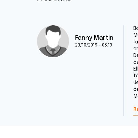
2 commentaires
B
M
Fanny Martin
l'
23/10/2019 - 08:19
en
De
ca
E
t
J
d
M
R