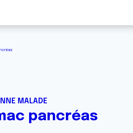
ncréas
ONNE MALADE
mac pancréas