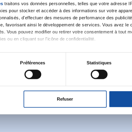
es
traitons vos données personnelles, telles que votre adresse IP,
es pour stocker et accéder à des informations sur votre appareil
sonnalisés, d'effectuer des mesures de performance des publicité
e, favorisant ainsi le développement de services. Vous avez le ch
ités. Vous pouvez modifier ou retirer votre consentement à tout 
es ou en cliquant sur l'icône de confidentialité.
Ecrire un commentair
imerions également :
tions sur votre localisation géographique qui peuvent être précis
Préférences
Statistiques
eil en l'analysant activement pour en relever les caractéristique
ancer une nouvelle discussion vous aurez besoin de vous 
aitement de vos données personnelles et définir vos préférences
er ou retirer votre consentement à tout moment à partir de la dé
Se connecter
Créer un nouveau compte
Refuser
e personnaliser le contenu et les annonces, d'offrir des fonctio
rafic. Nous partageons également des informations sur l'utilisati
, de publicité et d'analyse, qui peuvent combiner celles-ci avec
ils ont collectées lors de votre utilisation de leurs services.