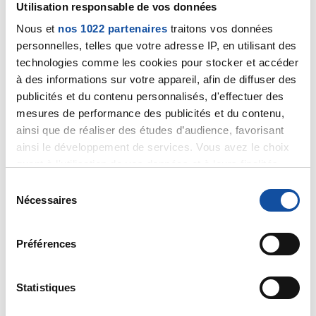
Utilisation responsable de vos données
l'état de ma mère est moins avancé que celui de la
Nous et
nos 1022 partenaires
traitons vos données
votre, j'essaie de profiter de chque jour avec elle.
personnelles, telles que votre adresse IP, en utilisant des
D'autant que j'ai 2 filles, elle voit moins leur grand
technologies comme les cookies pour stocker et accéder
mère
à des informations sur votre appareil, afin de diffuser des
Bon courage à vous
publicités et du contenu personnalisés, d'effectuer des
mesures de performance des publicités et du contenu,
ainsi que de réaliser des études d’audience, favorisant
ainsi le développement de services. Vous avez le choix
quant à l'utilisation de vos données et à leurs finalités.
Vous pouvez modifier ou retirer votre consentement à
Citer
S
tout moment en consultant la Déclaration relative aux
Nécessaires
é
cookies ou en cliquant sur l'icône de confidentialité.
l
e
Préférences
Si vous le permettez, nous aimerions également :
c
Collecter des informations sur votre localisation
t
alili
géographique qui peuvent être précises à plusieurs
i
Statistiques
mètres près
17/03/2025 - 19:00
o