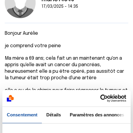
17/03/2025 - 14:35
Bonjour Aurélie
je comprend votre peine
Ma mère a 69 ans; cela fait un an maintenant qu'on a
appris qu'elle avait un cancer du pancréas,
heureusement elle a pu être opéré, pas aussitôt car
la tumeur était trop proche d'une artère
elle a eu de la chimio pour faire régresser la tumeur et
graçe à cela, elle a pu être opéré
mais la il y a peut être des méta sur le foie, on ne sait
Consentement
Détails
Paramètres des annonces
pas, les marqueurs ont remonté
je partage votre peine, c'est dur