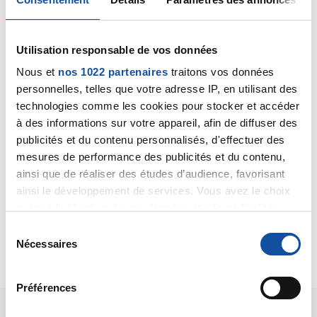
Béné971
30/11/2021 - 17:32
Utilisation responsable de vos données
Nous et
nos 1022 partenaires
traitons vos données
personnelles, telles que votre adresse IP, en utilisant des
Bonjour,
technologies comme les cookies pour stocker et accéder
Il n’y a pas un cancer du sein mais plusieurs et aussi
à des informations sur votre appareil, afin de diffuser des
plusieurs traitements . Mais apprendre un cancer
publicités et du contenu personnalisés, d'effectuer des
c’est pas la fin,on peut guerir ou vivre avec. maïs
mesures de performance des publicités et du contenu,
c’est un choc et un parcours eprouvant . Au fur à
ainsi que de réaliser des études d’audience, favorisant
mesure vous allez apprendre et connaître la situation
ainsi le développement de services. Vous avez le choix
médicale de votre maman.
quant à l'utilisation de vos données et à leurs finalités.
Béné
Vous pouvez modifier ou retirer votre consentement à
S
tout moment en consultant la Déclaration relative aux
Nécessaires
Citer
é
cookies ou en cliquant sur l'icône de confidentialité.
l
e
Préférences
Si vous le permettez, nous aimerions également :
c
Collecter des informations sur votre localisation
t