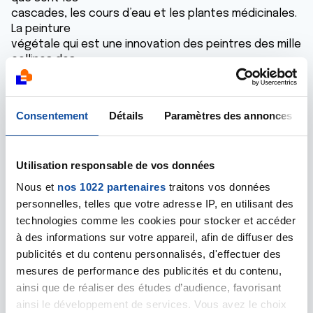
cascades, les cours d’eau et les plantes médicinales.
La peinture
végétale qui est une innovation des peintres des mille
collines des
régions des plateaux du sud Togo parachève de
longues randonnées
d’étude botanique
Consentement
Détails
Paramètres des annonces
Découvrez quelques-uns de nos stages et missions
et chantiers humanitaires
Programme Chantiers humanitaires 2016
Utilisation responsable de vos données
1er au 20 Juin 2016: Intégration familiale + Assistance
Nous et
nos 1022 partenaires
traitons vos données
sanitaire
personnelles, telles que votre adresse IP, en utilisant des
aux enfants & Animation avec les enfants à Ati-Atovou
technologies comme les cookies pour stocker et accéder
à des informations sur votre appareil, afin de diffuser des
8 au 27 juin 2016: Alphabétisation des femmes +
publicités et du contenu personnalisés, d'effectuer des
Intégration familiale à Tovégan
mesures de performance des publicités et du contenu,
22 juin au 11 juillet 2016: Reboisement à Agou – Nyogbo
ainsi que de réaliser des études d’audience, favorisant
ainsi le développement de services. Vous avez le choix