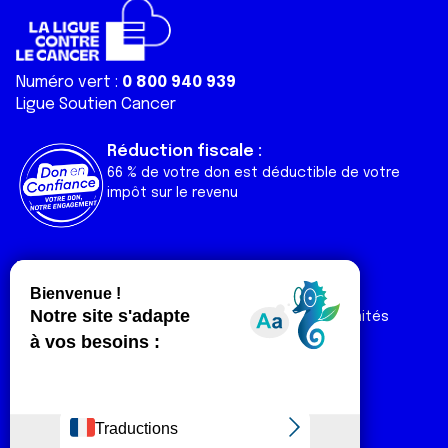
Numéro vert :
0 800 940 939
Ligue Soutien Cancer
Réduction fiscale :
66 % de votre don est déductible de votre
impôt sur le revenu
Liens utiles
Espaces
Nos actualités
Forum
Nos publications
Espace Ligue & comités
Contact
Espace chercheur
Devenir partenaire
Espace presse
Magazine Vivre
Intranet
Réseaux sociaux