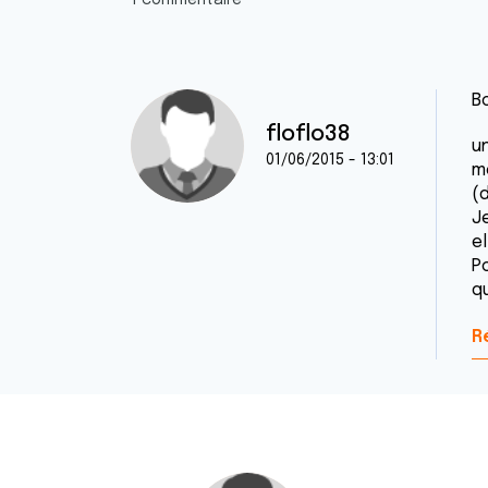
1 commentaire
B
floflo38
u
01/06/2015 - 13:01
m
(
Je
el
P
q
R