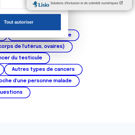
, reportez-vous à la
section «
claration sur les cookies.
Tout autoriser
nnalités relatives aux médias
on de notre site avec nos
Cancer de la prostate
 d'autres informations que
corps de l'utérus, ovaires)
cer du testicule
Autres types de cancers
roche d'une personne malade
questions