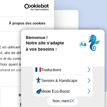
e
À propos des cookies
connecter ou de créer un compte.
 en utilisant des
, afin de diffuser des
s et du contenu, ainsi que de
oix quant à l'utilisation de
moment en consultant la
es à plusieurs mètres près
Marketing
s spécifiques (empreintes