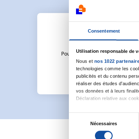
Consentement
Utilisation responsable de 
Pour écrire un commentaire ou l
Nous et
nos 1022 partenair
technologies comme les cooki
publicités et du contenu per
réaliser des études d’audienc
vos données et à leurs final
Déclaration relative aux cooki
Si vous le permettez, nous a
S
Collecter des informa
Nécessaires
é
Identifier votre appar
l
digitales).
e