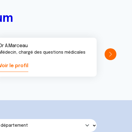
rum
Dr A.Marceau
Médecin, chargé des questions médicales
Voir le profil
Voir le pr