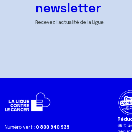
newsletter
Recevez l’actualité de la Ligue.
Réduct
66 % d
Numéro vert :
0 800 940 939
déduct