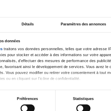
Ecrire un commentair
Détails
Paramètres des annonces
vos données
ancer une nouvelle discussion vous aurez besoin de vous 
es
traitons vos données personnelles, telles que votre adresse IP,
es pour stocker et accéder à des informations sur votre appareil
Se connecter
Créer un nouveau compte
sonnalisés, d'effectuer des mesures de performance des publicité
e, favorisant ainsi le développement de services. Vous avez le ch
ités. Vous pouvez modifier ou retirer votre consentement à tout 
es ou en cliquant sur l'icône de confidentialité.
imerions également :
tions sur votre localisation géographique qui peuvent être précis
Préférences
Statistiques
eil en l'analysant activement pour en relever les caractéristique