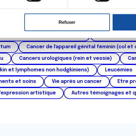
aitement de vos données personnelles et définir vos préférences
Thématiques
er ou retirer votre consentement à tout moment à partir de la dé
Refuser
e personnaliser le contenu et les annonces, d'offrir des fonctio
rafic. Nous partageons également des informations sur l'utilisati
roïde et des voies respiratoires
Cancer du sein
, de publicité et d'analyse, qui peuvent combiner celles-ci avec
ctum
Cancer de l'appareil génital féminin (col et 
ils ont collectées lors de votre utilisation de leurs services.
au
Cancers urologiques (rein et vessie)
Can
kin et lymphomes non hodgkiniens)
Leucémies
ments et soins
Vie après un cancer
Etre p
'expression artistique
Autres témoignages et 