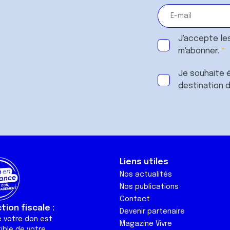
J'accepte le
m'abonner.
Je souhaite é
destination 
Liens utiles
Nos actualités
Nos publications
Contact
ion fiscale :
Devenir partenaire
e votre don est
Magazine Vivre
ible de votre