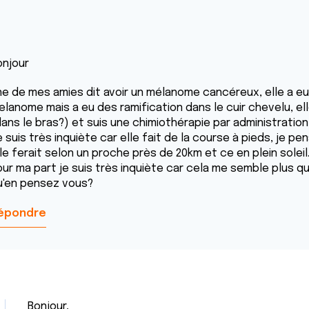
onjour
ne de mes amies dit avoir un mélanome cancéreux, elle a eu
elanome mais a eu des ramification dans le cuir chevelu, ell
dans le bras?) et suis une chimiothérapie par administrat
 suis très inquiète car elle fait de la course à pieds, je pe
le ferait selon un proche près de 20km et ce en plein soleil
our ma part je suis très inquiète car cela me semble plus qu
u'en pensez vous?
épondre
Bonjour,