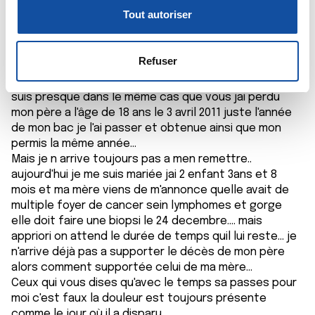
Didinehelfusia
o
personnelles et définir vos préférences, reportez-vous à
Tout autoriser
18/12/2019 - 15:33
n
la
section « Détails »
. Vous pouvez modifier ou retirer
s
votre consentement à tout moment à partir de la
e
déclaration sur les cookies.
Refuser
n
Bonjour, si vous voulez parlez je peux vous écouter je
t
Les cookies nous permettent de personnaliser le contenu
suis presque dans le même cas que vous jai perdu
e
et les annonces, d'offrir des fonctionnalités relatives aux
mon père a l'âge de 18 ans le 3 avril 2011 juste l'année
m
médias sociaux et d'analyser notre trafic. Nous
de mon bac je l'ai passer et obtenue ainsi que mon
e
permis la même année...
partageons également des informations sur l'utilisation de
Mais je n arrive toujours pas a men remettre..
n
notre site avec nos partenaires de médias sociaux, de
aujourd'hui je me suis mariée jai 2 enfant 3ans et 8
t
publicité et d'analyse, qui peuvent combiner celles-ci
mois et ma mère viens de m'annonce quelle avait de
avec d'autres informations que vous leur avez fournies
multiple foyer de cancer sein lymphomes et gorge
ou qu'ils ont collectées lors de votre utilisation de leurs
elle doit faire une biopsi le 24 decembre.... mais
services.
appriori on attend le durée de temps quil lui reste... je
n'arrive déjà pas a supporter le décès de mon père
alors comment supportée celui de ma mère...
Ceux qui vous dises qu'avec le temps sa passes pour
moi c'est faux la douleur est toujours présente
comme le jour où il a disparu.