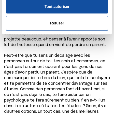
en train de construire sa vie, ce qui est assez
o
personnelles et définir vos préférences, reportez-vous à
compliqué comme ça, et perdre un parent est un
Tout autoriser
n
la
section « Détails »
. Vous pouvez modifier ou retirer
évènement tellement traumatisant. Donc si je peux
s
votre consentement à tout moment à partir de la
déjà te rassurer sur le fait qu'il est normal que tu aies
e
du mal à travailler/te concentrer... ça me semble
déclaration sur les cookies.
Refuser
naturel et dans l'ordre des choses. D'autant que les
n
études supérieures sont des années où l'on se
t
Les cookies nous permettent de personnaliser le contenu
projette beaucoup, et penser à l'avenir apporte son
e
et les annonces, d'offrir des fonctionnalités relatives aux
lot de tristesse quand on vient de perdre un parent.
m
médias sociaux et d'analyser notre trafic. Nous
e
partageons également des informations sur l'utilisation de
Peut-être que tu sens un décalage avec les
n
notre site avec nos partenaires de médias sociaux, de
personnes autour de toi, tes amis et camarades, ce
t
publicité et d'analyse, qui peuvent combiner celles-ci
n'est pas forcément courant pour les gens de nos
avec d'autres informations que vous leur avez fournies
âges d'avoir perdu un parent. J'espère que de
ou qu'ils ont collectées lors de votre utilisation de leurs
communiquer ici te fera du bien, que cela te soulagera
et te permettra de te concentrer davantage sur tes
services.
études. Comme des personnes l'ont dit avant moi, si
ce n'est pas déjà le cas, te faire aider par un
psychologue te fera sûrement du bien. Y en a-t-il un
dans la structure où tu fais tes études...? Sinon, il y a
d'autres options. En tout cas, une des meilleures