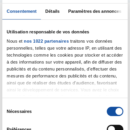
Consentement
Détails
Paramètres des annonces
Utilisation responsable de vos données
rob
15/04/2021 - 20:43
Nous et
nos 1022 partenaires
traitons vos données
personnelles, telles que votre adresse IP, en utilisant des
technologies comme les cookies pour stocker et accéder
à des informations sur votre appareil, afin de diffuser des
bonsoir alice,
publicités et du contenu personnalisés, d'effectuer des
après ce que vient de subir votre papa,je pense qu'il
mesures de performance des publicités et du contenu,
va lui falloir passer par une bonne phase de repos et
ainsi que de réaliser des études d’audience, favorisant
de récupération ,franchement c'est quand même
ainsi le développement de services. Vous avez le choix
lourd comme inter.
quant à l'utilisation de vos données et à leurs finalités.
après je pense qu'il aura besoin de tout votre soutien
Vous pouvez modifier ou retirer votre consentement à
a tous.
S
tout moment en consultant la Déclaration relative aux
bonne soirée.
Nécessaires
é
cookies ou en cliquant sur l'icône de confidentialité.
l
Citer
e
Préférences