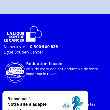
Numéro vert :
0 800 940 939
Ligue Soutien Cancer
Réduction fiscale :
66 % de votre don est déductible de votre
impôt sur le revenu
Liens utiles
Espaces
Nos actualités
Forum
Nos publications
Espace Ligue & comités