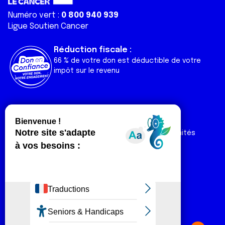
Numéro vert :
0 800 940 939
Ligue Soutien Cancer
Réduction fiscale :
66 % de votre don est déductible de votre
impôt sur le revenu
Liens utiles
Espaces
Nos actualités
Forum
Nos publications
Espace Ligue & comités
Contact
Espace chercheur
Devenir partenaire
Espace presse
Magazine Vivre
Intranet
Réseaux sociaux