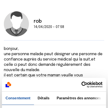
rob
14/04/2020 - 07:58
bonjour,
une personne malade peut désigner une personne de
confiance auprès du service médical qui la suit,et
celle ci peut donc demandé régulièrement des
nouvelle du malade.
il est certain que votre maman veuille vous
préservez,c'est l'instinct protecteur d'une maman.
votre maman ne s'alimemte plus,dort beaucoup et en
plus est sous oxigène,je penses qu'avoir un discours
cohérent doit être de plus en plus compliqué avec
Consentement
Détails
Paramètres des annonces
elle.
pour l'avoir vécu avec plusieurs personnes,il faut que