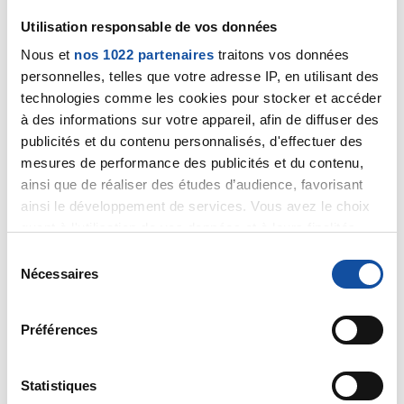
la fin de vie d'une personne laisse une empreinte de
Utilisation responsable de vos données
grande douceur pour tout le monde,vous savez dans
Nous et
nos 1022 partenaires
traitons vos données
ces cas la le reste n'a pas grande importance.
bon courage.
personnelles, telles que votre adresse IP, en utilisant des
technologies comme les cookies pour stocker et accéder
Citer
à des informations sur votre appareil, afin de diffuser des
publicités et du contenu personnalisés, d'effectuer des
mesures de performance des publicités et du contenu,
ainsi que de réaliser des études d’audience, favorisant
ainsi le développement de services. Vous avez le choix
quant à l'utilisation de vos données et à leurs finalités.
Dr A.Marceau
Vous pouvez modifier ou retirer votre consentement à
S
14/04/2020 - 08:31
tout moment en consultant la Déclaration relative aux
Nécessaires
é
cookies ou en cliquant sur l'icône de confidentialité.
l
e
Préférences
Si vous le permettez, nous aimerions également :
c
Bonjour,
Collecter des informations sur votre localisation
t
Vous rendre auprès de votre mère dans les
géographique qui peuvent être précises à plusieurs
i
Statistiques
circonstances que vous décrivez répond à un "motif