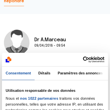
Répondre
Dr A.Marceau
09/04/2016 - 09:54
Bonjour Morgane,
Consentement
Détails
Paramètres des annonces
Oui, de tels groupes de paroles existent. Pour en
rejoindre un, je vous recommande de prendre contact
avec le comité départemental de La Ligue le plus
proche de votre domicile, vous y recevrez des
Utilisation responsable de vos données
conseils afin de pouvoir vous joindre à un groupe de
Nous et
nos 1022 partenaires
traitons vos données
ce type.
personnelles, telles que votre adresse IP, en utilisant des
Bien cordialement