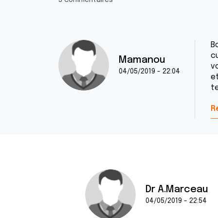
3 commentaires
B
c
Mamanou
vo
04/05/2019 - 22:04
et
te
R
Dr A.Marceau
04/05/2019 - 22:54