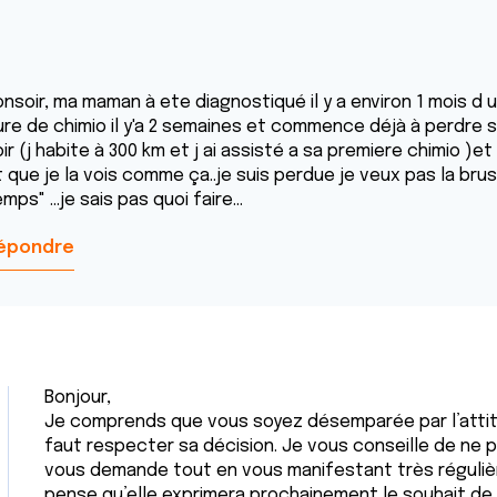
onsoir, ma maman à ete diagnostiqué il y a environ 1 mois d
ure de chimio il y'a 2 semaines et commence déjà à perdre s
ir (j habite à 300 km et j ai assisté a sa premiere chimio )et
 que je la vois comme ça..je suis perdue je veux pas la brus
mps" ...je sais pas quoi faire...
épondre
Bonjour,
Je comprends que vous soyez désemparée par l’attitu
faut respecter sa décision. Je vous conseille de ne pa
vous demande tout en vous manifestant très réguliè
pense qu’elle exprimera prochainement le souhait de 