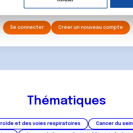
e personnaliser le contenu et les annonces, d'offrir des fonctio
ancer une nouvelle discussion vous aurez besoin de vous 
rafic. Nous partageons également des informations sur l'utilisati
, de publicité et d'analyse, qui peuvent combiner celles-ci avec
ils ont collectées lors de votre utilisation de leurs services.
Se connecter
Créer un nouveau compte
Thématiques
roïde et des voies respiratoires
Cancer du sein