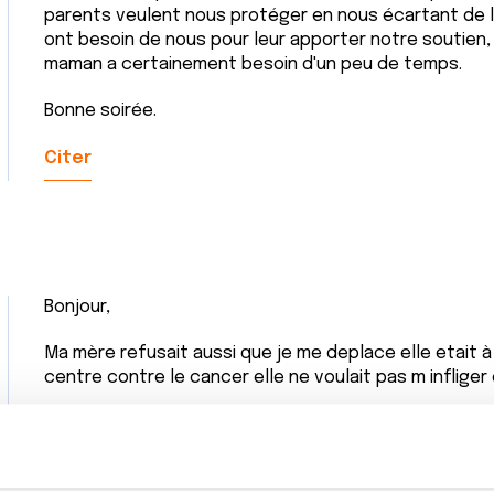
parents veulent nous protéger en nous écartant de leu
ont besoin de nous pour leur apporter notre soutien, 
maman a certainement besoin d'un peu de temps.
Bonne soirée.
Citer
Bonjour,
Ma mère refusait aussi que je me deplace elle etait 
centre contre le cancer elle ne voulait pas m infliger 
J ai ecouté et puis un moment je lui ai dit ne t inquiete
les petits sont avec leur papa j ai besoin de te voir e