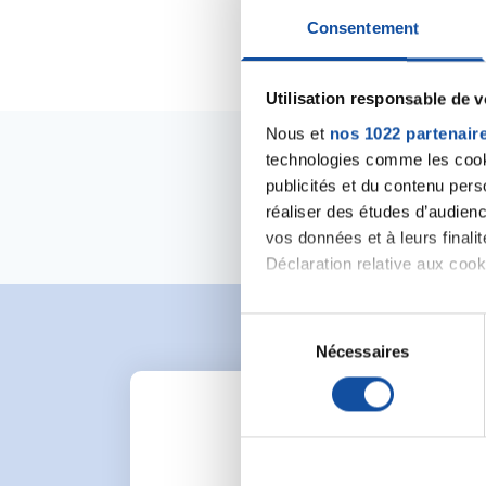
Consentement
Utilisation responsable de 
Nous et
nos 1022 partenair
technologies comme les cooki
publicités et du contenu per
réaliser des études d’audienc
vos données et à leurs final
Déclaration relative aux cooki
Si vous le permettez, nous a
S
Collecter des informa
Nécessaires
é
Identifier votre appar
l
digitales).
e
Pour en savoir plus sur le tr
c
Détails »
. Vous pouvez modifi
t
i