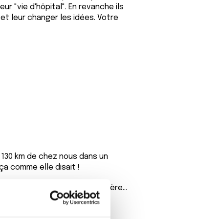
r "vie d'hôpital". En revanche ils
et leur changer les idées. Votre
à 130 km de chez nous dans un
ça comme elle disait !
 pas pour moi je vais bien je gère...
t de m occuper de toi...