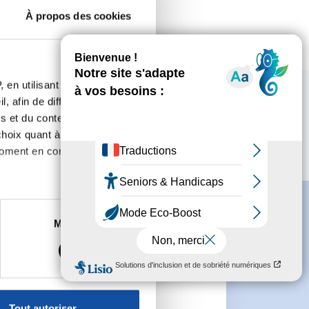
À propos des cookies
 en utilisant des
, afin de diffuser des
s et du contenu, ainsi que de
oix quant à l'utilisation de
moment en consultant la
es à plusieurs mètres près
Marketing
s spécifiques (empreintes
, reportez-vous à la
section «
e
claration sur les cookies.
Tout autoriser