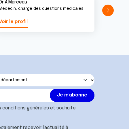
Dr A.Marceau
Médecin, chargé des questions médicales
Voir le profil
Voir le pr
s
conditions générales
et souhaite
galement recevoir l'actualité à