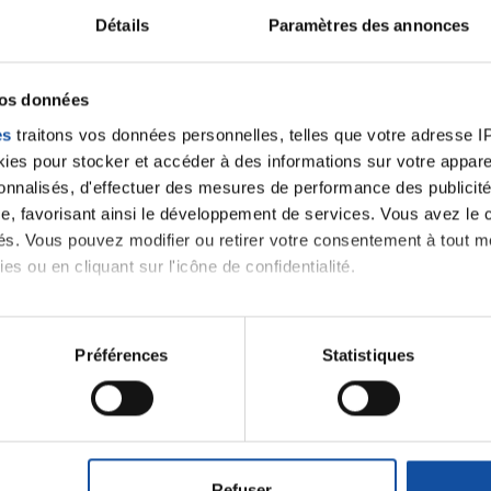
Citer
Détails
Paramètres des annonces
vos données
es
traitons vos données personnelles, telles que votre adresse IP,
es pour stocker et accéder à des informations sur votre appareil
sonnalisés, d'effectuer des mesures de performance des publicité
e, favorisant ainsi le développement de services. Vous avez le ch
ités. Vous pouvez modifier ou retirer votre consentement à tout 
es ou en cliquant sur l'icône de confidentialité.
imerions également :
tions sur votre localisation géographique qui peuvent être précis
Préférences
Statistiques
eil en l'analysant activement pour en relever les caractéristique
aitement de vos données personnelles et définir vos préférences
Ecrire un commentair
er ou retirer votre consentement à tout moment à partir de la dé
Refuser