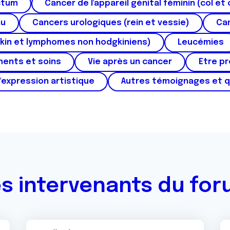
ctum
Cancer de l'appareil génital féminin (col et 
au
Cancers urologiques (rein et vessie)
Can
kin et lymphomes non hodgkiniens)
Leucémies
ments et soins
Vie après un cancer
Etre p
'expression artistique
Autres témoignages et 
s intervenants du fo