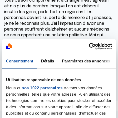
tous ca son comportement a changé. Il est agressif
et n a plus de barrière lorsque l on est dehors il
insulte les gens, parle fort en regardant les
personnes devant lui, perte de memoire et j enpasse,
je ne le reconnais plus. J'ai l impression d avoir une
personne souffrant d'alzheimer et aucuns médecins
ne nous apportent une solution palliative. Moi qui
pensais qu'il y avait une avancée contre le cancer je
me rend compte que c'est compliqué de le faire
disparaître. Nos chercheurs qu'ils soient européens
ou étrangers rament et doivent se sentir aussi
Consentement
Détails
Paramètres des annonces
démunis que nous. Quant à moi je suis vidée, j'ai
l'impression d'être sur une barque sans rame au milieu
du désert avec le vide autour de moi.
Utilisation responsable de vos données
Répondre
Nous et
nos 1022 partenaires
traitons vos données
personnelles, telles que votre adresse IP, en utilisant des
technologies comme les cookies pour stocker et accéder
à des informations sur votre appareil, afin de diffuser des
publicités et du contenu personnalisés, d'effectuer des