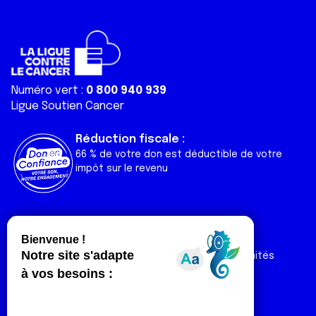
Numéro vert :
0 800 940 939
Ligue Soutien Cancer
Réduction fiscale :
66 % de votre don est déductible de votre
impôt sur le revenu
Liens utiles
Espaces
Nos actualités
Forum
Nos publications
Espace Ligue & comités
Contact
Espace chercheur
Devenir partenaire
Espace presse
Magazine Vivre
Intranet