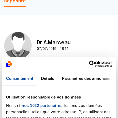
Répondre
Dr A.Marceau
07/07/2019 - 18:14
Bonjour Corinne,
Consentement
Détails
Paramètres des annonces
Votre mère trouve sans doute dans cette
hyperactivité un moyen de gérer son stress. Bien sûr
cela peut créer une tension entre elle et votre père
mais cela devrait s’apaiser progressivement. Je n’ai à
Utilisation responsable de vos données
ce stade pas d’autre conseil à vous donner que d’être
Nous et
nos 1022 partenaires
traitons vos données
patiente.
personnelles, telles que votre adresse IP, en utilisant des
Bien cordialement