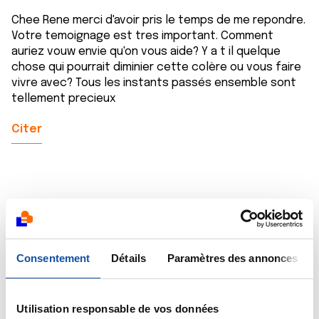
Chee Rene merci d'avoir pris le temps de me repondre.
Votre temoignage est tres important. Comment
auriez vouw envie qu'on vous aide? Y a t il quelque
chose qui pourrait diminier cette colère ou vous faire
vivre avec? Tous les instants passés ensemble sont
tellement precieux
Citer
Baumer
02/05/2019 - 23:52
Consentement
Détails
Paramètres des annonces
Utilisation responsable de vos données
Bonjour Lucie!