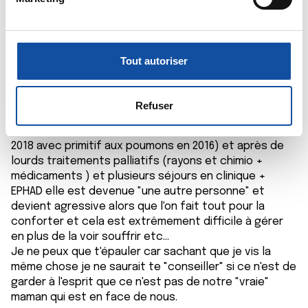
pour en relever les caractéristiques spécifiques
d
LESLY SIMON
(empreintes digitales).
u
04/05/2019 - 01:30
c
Pour en savoir plus sur le traitement de vos données
o
personnelles et définir vos préférences, reportez-vous à
Tout autoriser
n
la
section « Détails »
. Vous pouvez modifier ou retirer
Bonsoir Lulu,
s
votre consentement à tout moment à partir de la
e
déclaration sur les cookies.
Refuser
Je vis à quelque chose près la même chose que toi
n
ma mère a un cancer métastasé (diagnostiqué en juin
t
Les cookies nous permettent de personnaliser le contenu
2018 avec primitif aux poumons en 2016) et après de
e
et les annonces, d'offrir des fonctionnalités relatives aux
lourds traitements palliatifs (rayons et chimio +
m
médias sociaux et d'analyser notre trafic. Nous
médicaments ) et plusieurs séjours en clinique +
e
partageons également des informations sur l'utilisation de
EPHAD elle est devenue "une autre personne" et
n
notre site avec nos partenaires de médias sociaux, de
devient agressive alors que l'on fait tout pour la
t
publicité et d'analyse, qui peuvent combiner celles-ci
conforter et cela est extrêmement difficile à gérer
avec d'autres informations que vous leur avez fournies
en plus de la voir souffrir etc...
Je ne peux que t'épauler car sachant que je vis la
ou qu'ils ont collectées lors de votre utilisation de leurs
même chose je ne saurait te "conseiller" si ce n'est de
services.
garder à l'esprit que ce n'est pas de notre "vraie"
maman qui est en face de nous.