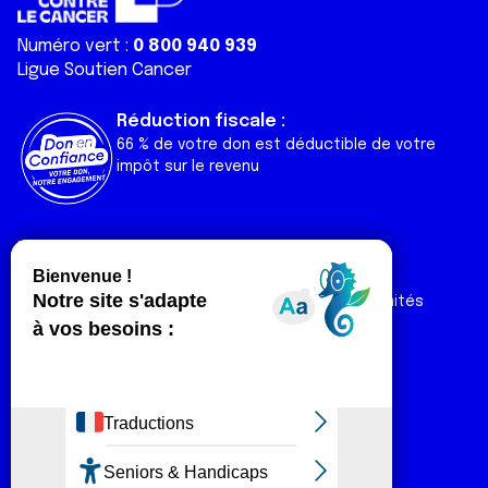
Numéro vert :
0 800 940 939
Ligue Soutien Cancer
Réduction fiscale :
66 % de votre don est déductible de votre
impôt sur le revenu
Liens utiles
Espaces
Nos actualités
Forum
Nos publications
Espace Ligue & comités
Contact
Espace chercheur
Devenir partenaire
Espace presse
Magazine Vivre
Intranet
Réseaux sociaux