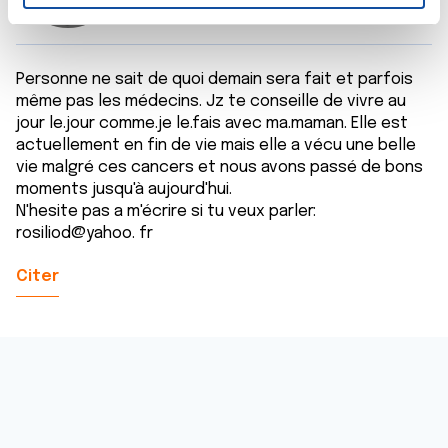
n
t
Les cookies nous permettent de personnaliser le contenu
e
et les annonces, d'offrir des fonctionnalités relatives aux
m
médias sociaux et d'analyser notre trafic. Nous
Personne ne sait de quoi demain sera fait et parfois
e
partageons également des informations sur l'utilisation de
même pas les médecins. Jz te conseille de vivre au
n
notre site avec nos partenaires de médias sociaux, de
jour le.jour comme.je le.fais avec ma.maman. Elle est
t
actuellement en fin de vie mais elle a vécu une belle
publicité et d'analyse, qui peuvent combiner celles-ci
vie malgré ces cancers et nous avons passé de bons
avec d'autres informations que vous leur avez fournies
moments jusqu'à aujourd'hui.
ou qu'ils ont collectées lors de votre utilisation de leurs
N'hesite pas a m'écrire si tu veux parler:
services.
rosiliod@yahoo. fr
Citer