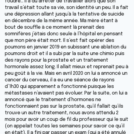
foudre... il a dû arrêter de travailler alors que son
travail s’était toute sa vie, son identité un peu. Il a fait
une dépression allant jusqu’à la tentative de suicide
en décembre de la même année. Ma mère étant à
bout de souffle à ce moment là prenait des
somnifères j’étais donc seule à l’hôpital en pensant
que mon père était mort. Il s’est fait opérer des
poumons en janvier 2019 en subissant une ablation du
poumons droit et il a subi par la suite une chimio puis
des rayons pour la prostate et un traitement
hormonale assez long. Il allait mieux et reprenait peu à
peu goût à la vie. Mais en avril 2020 on lui a annoncé un
cancer du cerveau, il a eu une séance de rayons
d’1h30 qui apparement a fonctionné puisque les
métastases n’avaient pas évoluer. Par la suite, on lui a
annoncé que le traitement d’hormones ne
fonctionnaient pas sur la prostate, qu’il fallait qu’ils
trouve un autre traitement, nous avons attendu 2
mois pour avoir un coup de fil du professeur qui le suit
(on appelait toutes les semaines pour savoir ce qu’il
en était). Il a fini par passer un exam (qui a été annulé