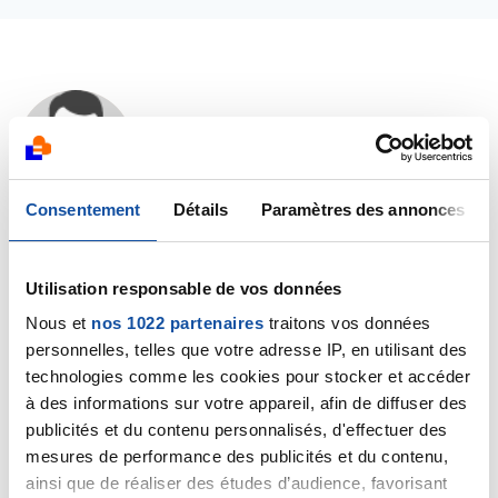
Dr A.Marceau
22/12/2020 - 08:50
Consentement
Détails
Paramètres des annonces
Bonjour,
Votre témoignage est très émouvant car on
Utilisation responsable de vos données
comprend votre détresse face à une telle situation.
Nous et
nos 1022 partenaires
traitons vos données
Si les médecins ne vous disent pas grand chose, c'est
personnelles, telles que votre adresse IP, en utilisant des
sans doute parce qu'ils ne peuvent pas prévoir
technologies comme les cookies pour stocker et accéder
précisément comment la maladie va évoluer. Et en fin
à des informations sur votre appareil, afin de diffuser des
de compte, c'est quand la maladie est devenue
publicités et du contenu personnalisés, d'effectuer des
incontrôlable qu'une échéance peut être donnée.
mesures de performance des publicités et du contenu,
Actuellement, les médecins se battent encore pour
contrôler la maladie, il faut donc garder l'espoir de
ainsi que de réaliser des études d’audience, favorisant