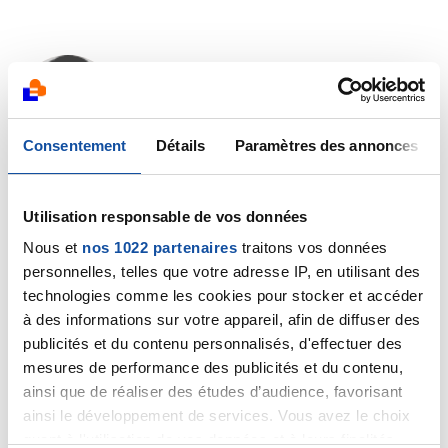
rob
28/02/2021 - 15:31
Consentement
Détails
Paramètres des annonces
salut,
Utilisation responsable de vos données
Nous et
nos 1022 partenaires
traitons vos données
hé faite gaffe les mecs,2 semaines de fiesta avec
personnelles, telles que votre adresse IP, en utilisant des
votre pote qui a cancer du poumon,vous allez
technologies comme les cookies pour stocker et accéder
l'achever le pauvre,il tiendra pas le coup.
à des informations sur votre appareil, afin de diffuser des
Citer
publicités et du contenu personnalisés, d'effectuer des
mesures de performance des publicités et du contenu,
ainsi que de réaliser des études d’audience, favorisant
ainsi le développement de services. Vous avez le choix
quant à l'utilisation de vos données et à leurs finalités.