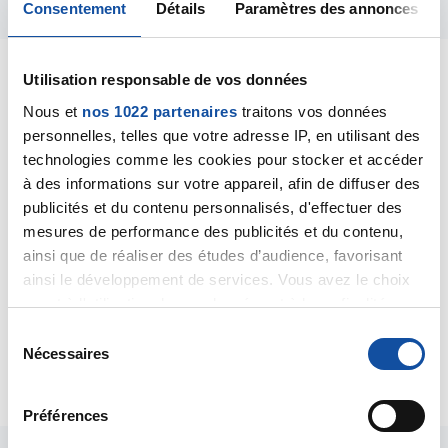
Consentement
Détails
Paramètres des annonces
Utilisation responsable de vos données
Nous et
nos 1022 partenaires
traitons vos données
personnelles, telles que votre adresse IP, en utilisant des
Lola34070
technologies comme les cookies pour stocker et accéder
30/01/2025 - 13:20
à des informations sur votre appareil, afin de diffuser des
publicités et du contenu personnalisés, d'effectuer des
mesures de performance des publicités et du contenu,
ainsi que de réaliser des études d’audience, favorisant
Bonjour,
ainsi le développement de services. Vous avez le choix
Il vous faut prendre rdv avec la médecine du travail et
quant à l'utilisation de vos données et à leurs finalités.
l'inspection du travail .
Vous pouvez modifier ou retirer votre consentement à
S
tout moment en consultant la Déclaration relative aux
Nécessaires
é
Citer
cookies ou en cliquant sur l'icône de confidentialité.
l
e
Préférences
Si vous le permettez, nous aimerions également :
c