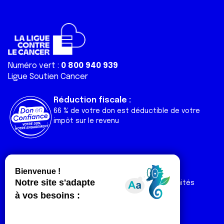
Numéro vert :
0 800 940 939
Ligue Soutien Cancer
Réduction fiscale :
66 % de votre don est déductible de votre
impôt sur le revenu
Liens utiles
Espaces
Nos actualités
Forum
Nos publications
Espace Ligue & comités
Contact
Espace chercheur
Devenir partenaire
Espace presse
Magazine Vivre
Intranet