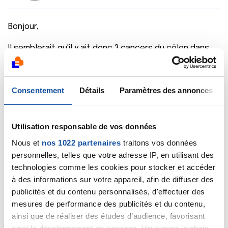
Bonjour,
Il semblerait qu'il y ait donc 3 cancers du côlon dans
votre ascendance (un grand-père, une tante et un
oncle), il faut donc écarter un terain familial
prédisposant. Parlez-en à votre médecin traitant afin
Consentement
Détails
Paramètres des annonces
de voir s'il veut vous diriger vers une consultation
d'oncogénétique, faite pour voir s'il existe un terrain
prédisposant. Ou s'il préfère vous orienter vers un
gastroentérologue pour faire pratiquer une
Utilisation responsable de vos données
coloscopie. Car même en l'absence de maladie
Nous et
nos 1022 partenaires
traitons vos données
familiale prédisposante, votre risque de présenter un
personnelles, telles que votre adresse IP, en utilisant des
jour un cancer du côlon est plus élevé du fait de ces
technologies comme les cookies pour stocker et accéder
antécédents familiaux. Donc plus qu'une personne
à des informations sur votre appareil, afin de diffuser des
sans antécédent, vous devrez vous soumettre à un
publicités et du contenu personnalisés, d'effectuer des
dépistage régulier de ce cancer, notamment par
mesures de performance des publicités et du contenu,
recherche de sang oculte dans les selles et en cas
ainsi que de réaliser des études d’audience, favorisant
de positivité, d'une coloscopie. Mais pas de panique,
même si vous avez un sur-risque, le risque demeure