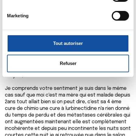
mètres près
o
Identifier votre appareil en l'analysant activement
n
Marketing
pour en relever les caractéristiques spécifiques
d
(empreintes digitales).
u
c
Pour en savoir plus sur le traitement de vos données
o
Vivi A
personnelles et définir vos préférences, reportez-vous à
Tout autoriser
n
la
section « Détails »
. Vous pouvez modifier ou retirer
02/06/2021 - 13:17
s
votre consentement à tout moment à partir de la
e
déclaration sur les cookies.
Refuser
n
Bonjour,
t
Les cookies nous permettent de personnaliser le contenu
e
et les annonces, d'offrir des fonctionnalités relatives aux
Je comprends votre sentiment je suis dans le même
m
médias sociaux et d'analyser notre trafic. Nous
cas sauf que moi c'est ma mère qui est malade depuis
e
partageons également des informations sur l'utilisation de
2ans tout allait bien si on peut dire, c'est sa 4 ème
n
notre site avec nos partenaires de médias sociaux, de
cure de chimio une cure à lurbinectidine n'a rien donné
t
publicité et d'analyse, qui peuvent combiner celles-ci
du temps de perdu et des métastases cérébrales qui
avec d'autres informations que vous leur avez fournies
ont augmentées maintenant elle est complètement
ou qu'ils ont collectées lors de votre utilisation de leurs
incohérente et depuis peu incontinente les nuits sont
courtes cette nuit je ai retrouvée nue dans le salon
services.