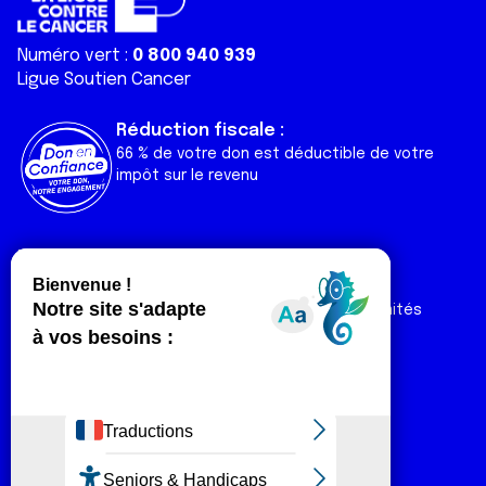
Numéro vert :
0 800 940 939
Ligue Soutien Cancer
Réduction fiscale :
66 % de votre don est déductible de votre
impôt sur le revenu
Liens utiles
Espaces
Nos actualités
Forum
Nos publications
Espace Ligue & comités
Contact
Espace chercheur
Devenir partenaire
Espace presse
Magazine Vivre
Intranet
Réseaux sociaux