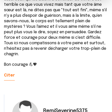
m
médias sociaux et d'analyser notre trafic. Nous
terrible ce que vous vivez mais tant que votre âme
e
partageons également des informations sur l'utilisation de
sœur est là, ne dites pas que "tout est fini", même s'il
n
notre site avec nos partenaires de médias sociaux, de
n'y a plus d'espoir de guérison, mais à la limite, qu'en
t
publicité et d'analyse, qui peuvent combiner celles-ci
savons-nous, le corps est tellement plein de
avec d'autres informations que vous leur avez fournies
mystères ? Vous l'aimez et il vous aime même s'il ne
peut plus vous le dire, soyez en persuadée. Gardez
ou qu'ils ont collectées lors de votre utilisation de leurs
force et courage pour deux même si c'est difficile.
services.
Tous ici nous compatissons à votre peine et surtout,
n'hésitez pas à revenir décharger votre trop-plein de
chagrin.
Bon courage 💪💖
Citer
RemiSeverine5375