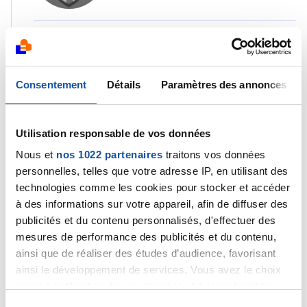
Bonjour Rob,
Consentement
Détails
Paramètres des annonces
Merci pour votre retour.
Bon courage à vous et votre famille également 🙏
Utilisation responsable de vos données
Nous et
nos 1022 partenaires
traitons vos données
Séverine
personnelles, telles que votre adresse IP, en utilisant des
technologies comme les cookies pour stocker et accéder
Citer
à des informations sur votre appareil, afin de diffuser des
publicités et du contenu personnalisés, d'effectuer des
mesures de performance des publicités et du contenu,
ainsi que de réaliser des études d’audience, favorisant
ainsi le développement de services. Vous avez le choix
quant à l'utilisation de vos données et à leurs finalités.
rob
Vous pouvez modifier ou retirer votre consentement à