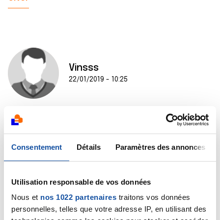
Vinsss
22/01/2019 - 10:25
Ps:maladie de vaqez poliglobulie
Citer
Consentement
Détails
Paramètres des annonces
Utilisation responsable de vos données
Nous et
nos 1022 partenaires
traitons vos données
personnelles, telles que votre adresse IP, en utilisant des
Dr A.Marceau