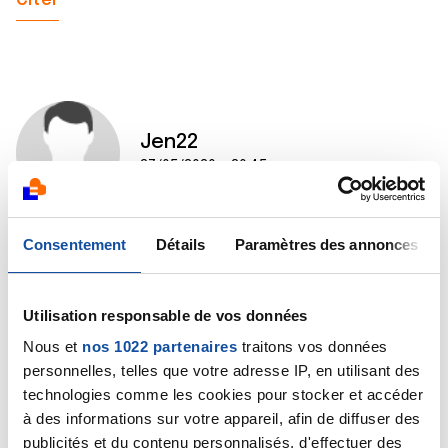
Citer
Jen22
27/05/2020 - 20:45
Consentement
Détails
Paramètres des annonces
Bonsoir Dr Marceau, merci pour votre réponse. A ce
jour nous attendons encore les résultats des
examens effectués sur notre mère , seul le degré 2
Utilisation responsable de vos données
de la leucémie a été évoqué à ce jour. Pas sûre que
cela vous renseigne vraiment plus. Merci pas avance
Nous et
nos 1022 partenaires
traitons vos données
personnelles, telles que votre adresse IP, en utilisant des
Citer
technologies comme les cookies pour stocker et accéder
à des informations sur votre appareil, afin de diffuser des
publicités et du contenu personnalisés, d'effectuer des