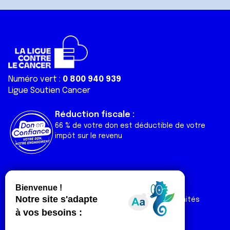
Numéro vert :
0 800 940 939
Ligue Soutien Cancer
Réduction fiscale :
66 % de votre don est déductible de votre
impôt sur le revenu
Liens utiles
Espaces
Nos actualités
Forum
Nos publications
Espace Ligue & comités
Contact
Espace chercheur
Devenir partenaire
Espace presse