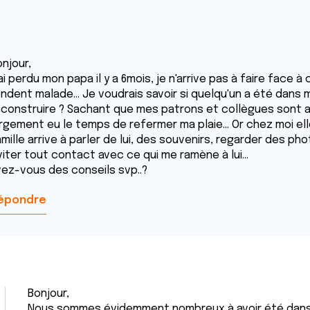
njour,
ai perdu mon papa il y a 6mois, je n'arrive pas à faire face 
endent malade... Je voudrais savoir si quelqu'un a été dans
econstruire ? Sachant que mes patrons et collègues sont au
argement eu le temps de refermer ma plaie... Or chez moi ell
mille arrive à parler de lui, des souvenirs, regarder des pho
iter tout contact avec ce qui me ramène à lui...
vez-vous des conseils svp..?
épondre
Bonjour,
Nous sommes évidemment nombreux à avoir été dans 