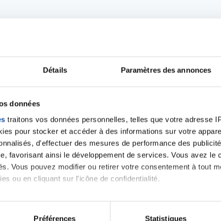
Détails
Paramètres des annonces
Ecrire un commentair
vos données
es
traitons vos données personnelles, telles que votre adresse IP,
ancer une nouvelle discussion vous aurez besoin de vous 
es pour stocker et accéder à des informations sur votre appareil
sonnalisés, d'effectuer des mesures de performance des publicité
e, favorisant ainsi le développement de services. Vous avez le ch
Se connecter
Créer un nouveau compte
ités. Vous pouvez modifier ou retirer votre consentement à tout 
es ou en cliquant sur l'icône de confidentialité.
imerions également :
tions sur votre localisation géographique qui peuvent être précis
Préférences
Statistiques