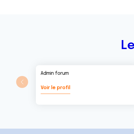
e
n
t
Le
Admin forum
Voir le profil