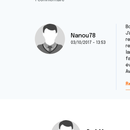
1 commentaire
Bo
J'
Nanou78
r
03/10/2017 - 13:53
r
l
fa
év
A
R