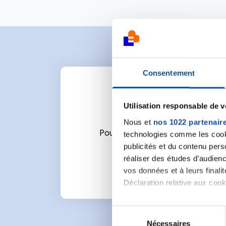
Consentement
Utilisation responsable de 
Nous et
nos 1022 partenair
Pour écrire un commentaire ou l
technologies comme les cooki
publicités et du contenu per
réaliser des études d’audienc
vos données et à leurs final
Déclaration relative aux cooki
Si vous le permettez, nous a
S
Collecter des informa
Nécessaires
é