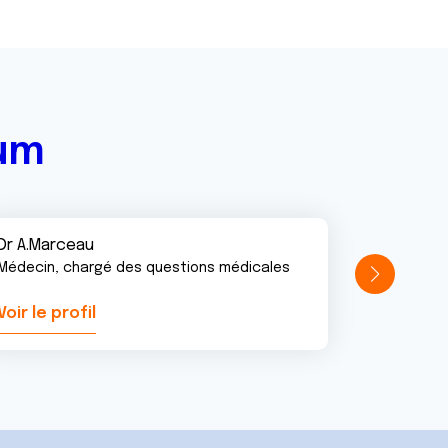
rum
Dr A.Marceau
Médecin, chargé des questions médicales
Voir le profil
Voir le pr