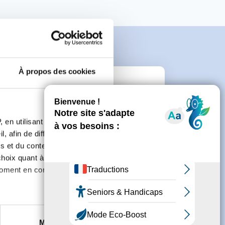
À propos des cookies
e
 en utilisant des
connecter ou de créer un compte.
, afin de diffuser des
s et du contenu, ainsi que de
oix quant à l'utilisation de
moment en consultant la
es à plusieurs mètres près
Marketing