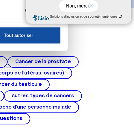
s spécifiques (empreintes
, reportez-vous à la
section «
claration sur les cookies.
Tout autoriser
nnalités relatives aux médias
on de notre site avec nos
 d'autres informations que
Cancer de la prostate
corps de l'utérus, ovaires)
cer du testicule
Autres types de cancers
roche d'une personne malade
questions