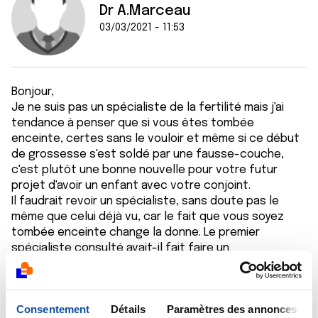
Dr A.Marceau
03/03/2021 - 11:53
Bonjour,
Je ne suis pas un spécialiste de la fertilité mais j'ai
tendance à penser que si vous êtes tombée
enceinte, certes sans le vouloir et même si ce début
de grossesse s'est soldé par une fausse-couche,
c'est plutôt une bonne nouvelle pour votre futur
projet d'avoir un enfant avec votre conjoint.
Il faudrait revoir un spécialiste, sans doute pas le
même que celui déjà vu, car le fait que vous soyez
tombée enceinte change la donne. Le premier
spécialiste consulté avait-il fait faire un
spermogramme ? Car c'est tout de même l'examen de
base afin d'évaluer la qualité du sperme de votre
conjoint.
Consentement
Détails
Paramètres des annonces
Bien cordialement