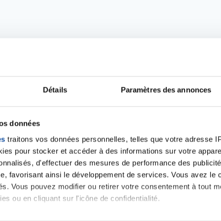
Détails
Paramètres des annonces
vos données
Ecrire un commentair
es
traitons vos données personnelles, telles que votre adresse IP,
es pour stocker et accéder à des informations sur votre appareil
sonnalisés, d'effectuer des mesures de performance des publicité
ancer une nouvelle discussion vous aurez besoin de vous 
e, favorisant ainsi le développement de services. Vous avez le ch
ités. Vous pouvez modifier ou retirer votre consentement à tout 
es ou en cliquant sur l'icône de confidentialité.
Se connecter
Créer un nouveau compte