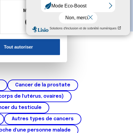
es à plusieurs mètres près
Marketing
s spécifiques (empreintes
, reportez-vous à la
section «
claration sur les cookies.
Tout autoriser
nnalités relatives aux médias
on de notre site avec nos
 d'autres informations que
Cancer de la prostate
corps de l'utérus, ovaires)
cer du testicule
Autres types de cancers
roche d'une personne malade