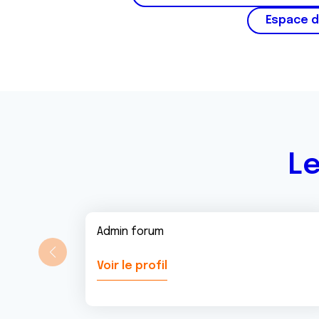
m
Espace d
e
n
t
Le
Admin forum
Voir le profil