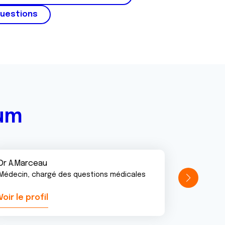
questions
rum
Dr A.Marceau
Médecin, chargé des questions médicales
Voir le profil
Voir le pr