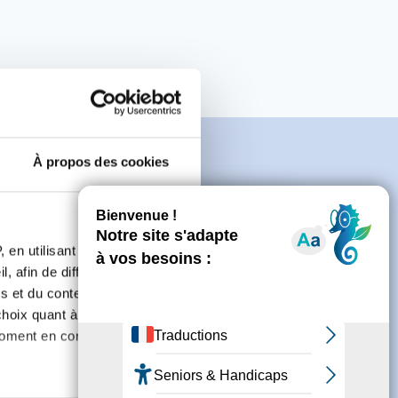
À propos des cookies
e
 en utilisant des
, afin de diffuser des
s et du contenu, ainsi que de
connecter ou de créer un compte.
oix quant à l'utilisation de
moment en consultant la