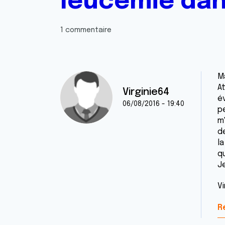
leucémie dan
1 commentaire
M
At
Virginie64
é
06/08/2016 - 19:40
p
m'
d
la
qu
J
Vi
R