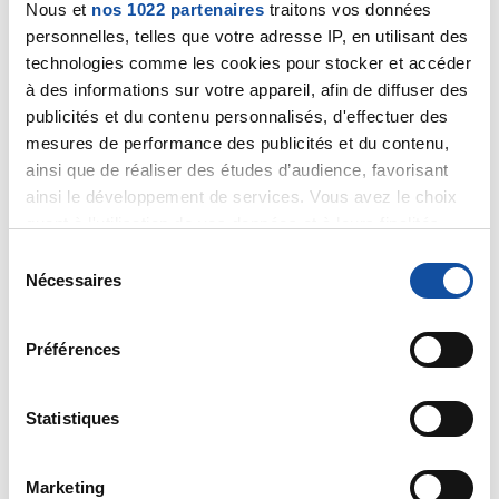
Bonjour Pablo,
Nous et
nos 1022 partenaires
traitons vos données
Si vous aviez une leucémie, votre médecin l'aurait vu
personnelles, telles que votre adresse IP, en utilisant des
sur les analyses de sang faites au cours des 3
technologies comme les cookies pour stocker et accéder
derniers mois.
à des informations sur votre appareil, afin de diffuser des
Bien cordialement
publicités et du contenu personnalisés, d'effectuer des
Dr A.Marceau
mesures de performance des publicités et du contenu,
ainsi que de réaliser des études d’audience, favorisant
Citer
ainsi le développement de services. Vous avez le choix
quant à l'utilisation de vos données et à leurs finalités.
Vous pouvez modifier ou retirer votre consentement à
S
tout moment en consultant la Déclaration relative aux
Nécessaires
é
cookies ou en cliquant sur l'icône de confidentialité.
l
rob
e
Préférences
Si vous le permettez, nous aimerions également :
30/04/2020 - 14:07
c
Collecter des informations sur votre localisation
t
géographique qui peuvent être précises à plusieurs
i
Statistiques
mètres près
o
bonjour,
Identifier votre appareil en l'analysant activement
n
houa!!!!!!,la faut remettre les pendules du sommeil a
Marketing
pour en relever les caractéristiques spécifiques
d