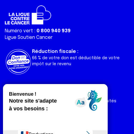
Numéro vert :
0 800 940 939
Ligue Soutien Cancer
Réduction fiscale :
66 % de votre don est déductible de votre
impôt sur le revenu
Liens utiles
Espaces
Nos actualités
Forum
Nos publications
Espace Ligue & comités
Contact
Espace chercheur
Devenir partenaire
Espace presse
Magazine Vivre
Intranet