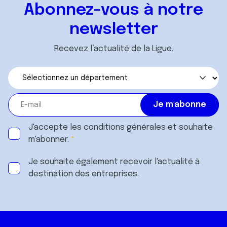
ou qu'ils ont collectées lors de votre utilisation de leurs
Abonnez-vous à notre
services.
newsletter
Recevez l’actualité de la Ligue.
J'accepte les
conditions générales
et souhaite
m'abonner.
Je souhaite également recevoir l'actualité à
destination des entreprises.