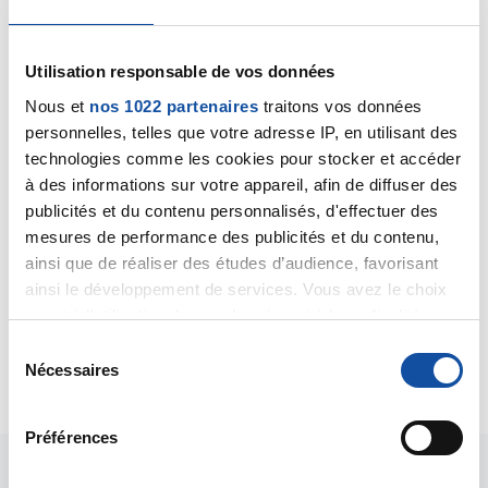
Utilisation responsable de vos données
Chapeau
Nous et
nos 1022 partenaires
traitons vos données
22/09/2020 - 12:35
personnelles, telles que votre adresse IP, en utilisant des
technologies comme les cookies pour stocker et accéder
à des informations sur votre appareil, afin de diffuser des
publicités et du contenu personnalisés, d'effectuer des
Merci beaucoup pour votre réponse. Je suis atteinte
mesures de performance des publicités et du contenu,
d'une glomérulonéphrite très stable et il s'agissait du
ainsi que de réaliser des études d’audience, favorisant
bilan annuel de suivi sans autre point d'inquiétude.
ainsi le développement de services. Vous avez le choix
quant à l'utilisation de vos données et à leurs finalités.
Bien cordialement
Vous pouvez modifier ou retirer votre consentement à
S
tout moment en consultant la Déclaration relative aux
Citer
Nécessaires
é
cookies ou en cliquant sur l'icône de confidentialité.
l
e
Préférences
Si vous le permettez, nous aimerions également :
c
Collecter des informations sur votre localisation
t