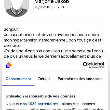
Marjorie Jakob
20/06/2019 - 17:18
Bonjour,
Je suis infirmière et devenu hypocondriaque depuis
mon hypertension intracranienne... bon tout ça c'est
derrière...
J'ai des boutons aux chevilles (il me semble petechi)...
De plus un virus le we dernier (actuellement plus de
fievre).
Et la ne suis vraiment mais vraiment très fatiguée...
avec une sensation de faiblesse....
Mon dernier labo date du début d'année environ avec
Consentement
Détails
Paramètres des annonces
une formule complète normale, des globules blancs
normaux....
Utilisation responsable de vos données
Avec toutes ses infos, une leucemie pourrait etre
Nous et
nos 1022 partenaires
traitons vos données
possible????
personnelles, telles que votre adresse IP, en utilisant des