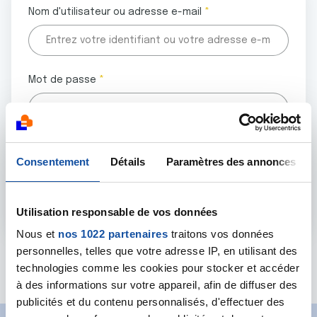
Nom d'utilisateur ou adresse e-mail
Mot de passe
Tous les champs marqués d'un astérisque (
*
) sont
Consentement
Détails
Paramètres des annonces
obligatoires.
Utilisation responsable de vos données
Nous et
nos 1022 partenaires
traitons vos données
personnelles, telles que votre adresse IP, en utilisant des
Mot de passe oublié ?
technologies comme les cookies pour stocker et accéder
à des informations sur votre appareil, afin de diffuser des
publicités et du contenu personnalisés, d'effectuer des