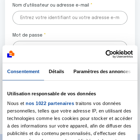
Nom d'utilisateur ou adresse e-mail
Mot de passe
Tous les champs marqués d'un astérisque (
*
) sont
Consentement
Détails
Paramètres des annonces
obligatoires.
Utilisation responsable de vos données
Nous et
nos 1022 partenaires
traitons vos données
personnelles, telles que votre adresse IP, en utilisant des
Mot de passe oublié ?
technologies comme les cookies pour stocker et accéder
à des informations sur votre appareil, afin de diffuser des
publicités et du contenu personnalisés, d'effectuer des