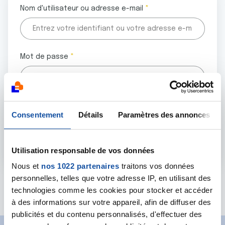
Nom d'utilisateur ou adresse e-mail
Mot de passe
Tous les champs marqués d'un astérisque (
*
) sont
Consentement
Détails
Paramètres des annonces
obligatoires.
Utilisation responsable de vos données
Nous et
nos 1022 partenaires
traitons vos données
personnelles, telles que votre adresse IP, en utilisant des
Mot de passe oublié ?
technologies comme les cookies pour stocker et accéder
à des informations sur votre appareil, afin de diffuser des
publicités et du contenu personnalisés, d'effectuer des