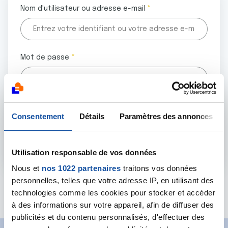
Nom d'utilisateur ou adresse e-mail
Mot de passe
Tous les champs marqués d'un astérisque (
*
) sont
Consentement
Détails
Paramètres des annonces
obligatoires.
Utilisation responsable de vos données
Nous et
nos 1022 partenaires
traitons vos données
personnelles, telles que votre adresse IP, en utilisant des
Mot de passe oublié ?
technologies comme les cookies pour stocker et accéder
à des informations sur votre appareil, afin de diffuser des
publicités et du contenu personnalisés, d'effectuer des