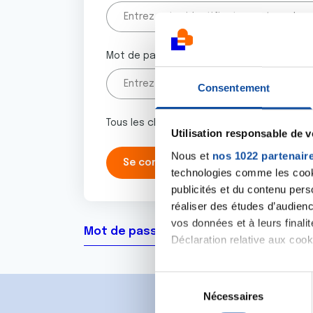
Mot de passe
Consentement
Tous les champs marqués d'un astérisque 
Utilisation responsable de 
Nous et
nos 1022 partenair
technologies comme les cooki
publicités et du contenu per
réaliser des études d’audienc
vos données et à leurs final
Mot de passe oublié ?
Déclaration relative aux cooki
Si vous le permettez, nous a
S
Collecter des informa
Nécessaires
é
Identifier votre appar