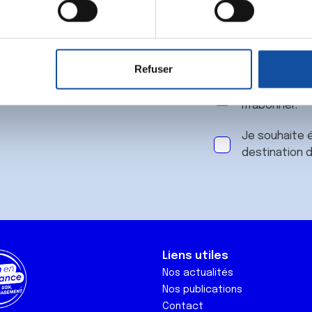
 notre
aitement de vos données personnelles et définir vos préférences
er ou retirer votre consentement à tout moment à partir de la dé
Refuser
e personnaliser le contenu et les annonces, d'offrir des fonctio
J'accepte le
rafic. Nous partageons également des informations sur l'utilisati
m'abonner.
, de publicité et d'analyse, qui peuvent combiner celles-ci avec
ils ont collectées lors de votre utilisation de leurs services.
Je souhaite é
destination 
Liens utiles
Nos actualités
Nos publications
Contact