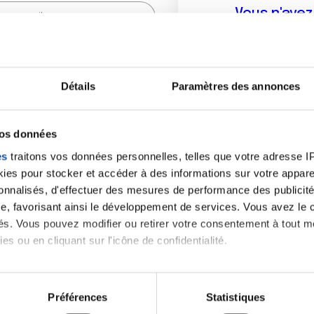
Vous n'ave
Créer un compte vous p
sur le fo
Détails
Paramètres des annonces
(
*
) sont obligatoires.
vos données
es
traitons vos données personnelles, telles que votre adresse IP,
es pour stocker et accéder à des informations sur votre appareil
sonnalisés, d'effectuer des mesures de performance des publicité
e, favorisant ainsi le développement de services. Vous avez le ch
ités. Vous pouvez modifier ou retirer votre consentement à tout 
es ou en cliquant sur l'icône de confidentialité.
imerions également :
tions sur votre localisation géographique qui peuvent être précis
Préférences
Statistiques
eil en l'analysant activement pour en relever les caractéristique