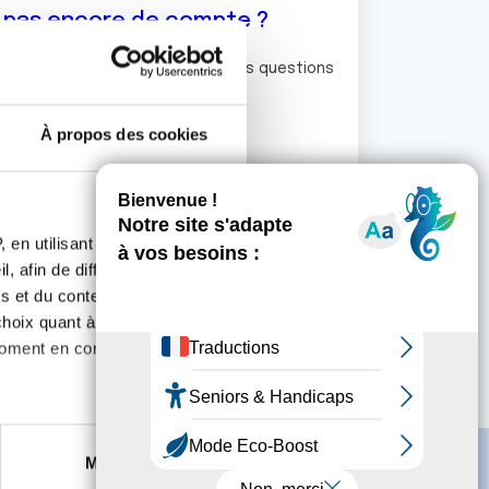
z pas encore de compte ?
ermet de commenter et poser vos questions
rum de discussion de la Ligue.
À propos des cookies
S'inscrire
 en utilisant des
, afin de diffuser des
s et du contenu, ainsi que de
oix quant à l'utilisation de
moment en consultant la
es à plusieurs mètres près
Marketing
s spécifiques (empreintes