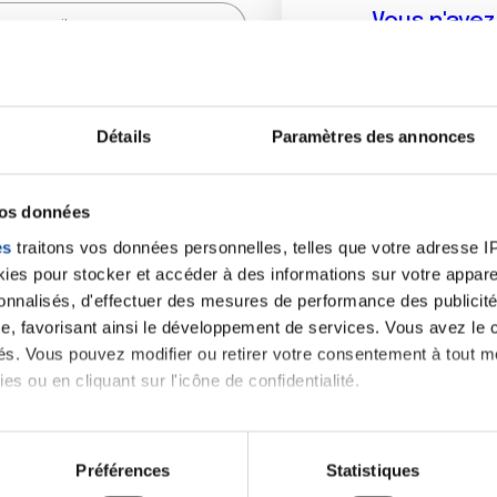
Vous n'ave
Créer un compte vous p
sur le fo
Détails
Paramètres des annonces
(
*
) sont obligatoires.
vos données
es
traitons vos données personnelles, telles que votre adresse IP,
es pour stocker et accéder à des informations sur votre appareil
sonnalisés, d'effectuer des mesures de performance des publicité
e, favorisant ainsi le développement de services. Vous avez le ch
ités. Vous pouvez modifier ou retirer votre consentement à tout 
es ou en cliquant sur l'icône de confidentialité.
imerions également :
tions sur votre localisation géographique qui peuvent être précis
Préférences
Statistiques
eil en l'analysant activement pour en relever les caractéristique