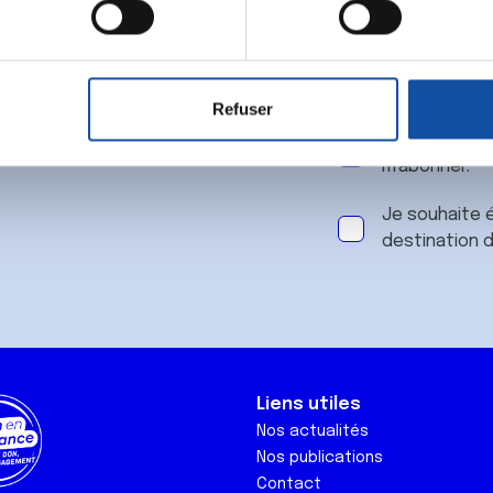
 notre
aitement de vos données personnelles et définir vos préférences
er ou retirer votre consentement à tout moment à partir de la dé
Refuser
e personnaliser le contenu et les annonces, d'offrir des fonctio
J'accepte le
rafic. Nous partageons également des informations sur l'utilisati
m'abonner.
, de publicité et d'analyse, qui peuvent combiner celles-ci avec
ils ont collectées lors de votre utilisation de leurs services.
Je souhaite é
destination 
Liens utiles
Nos actualités
Nos publications
Contact