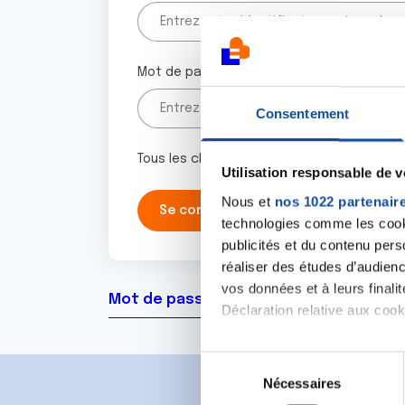
Mot de passe
Consentement
Tous les champs marqués d'un astérisque 
Utilisation responsable de 
Nous et
nos 1022 partenair
technologies comme les cooki
publicités et du contenu per
réaliser des études d’audienc
vos données et à leurs final
Mot de passe oublié ?
Déclaration relative aux cooki
Si vous le permettez, nous a
S
Collecter des informa
Nécessaires
é
Identifier votre appar