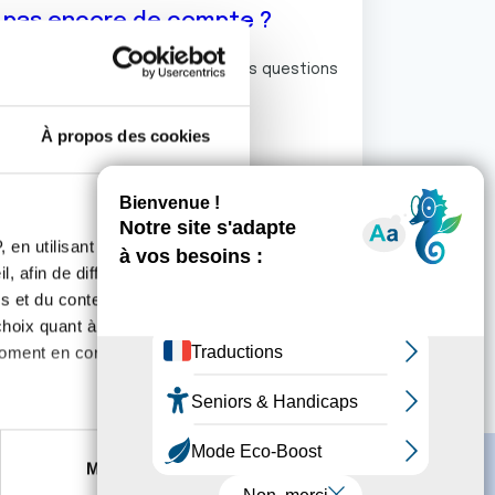
z pas encore de compte ?
ermet de commenter et poser vos questions
rum de discussion de la Ligue.
À propos des cookies
S'inscrire
 en utilisant des
, afin de diffuser des
s et du contenu, ainsi que de
oix quant à l'utilisation de
moment en consultant la
es à plusieurs mètres près
Marketing
s spécifiques (empreintes