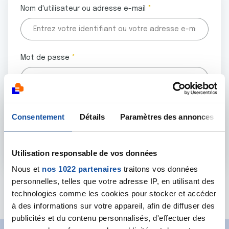
Nom d'utilisateur ou adresse e-mail
Mot de passe
Tous les champs marqués d'un astérisque (
*
) sont
Consentement
Détails
Paramètres des annonces
obligatoires.
Utilisation responsable de vos données
Nous et
nos 1022 partenaires
traitons vos données
personnelles, telles que votre adresse IP, en utilisant des
Mot de passe oublié ?
technologies comme les cookies pour stocker et accéder
à des informations sur votre appareil, afin de diffuser des
publicités et du contenu personnalisés, d'effectuer des