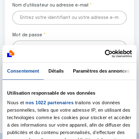
Nom d'utilisateur ou adresse e-mail
Mot de passe
Tous les champs marqués d'un astérisque (
*
) sont
Consentement
Détails
Paramètres des annonces
obligatoires.
Utilisation responsable de vos données
Nous et
nos 1022 partenaires
traitons vos données
personnelles, telles que votre adresse IP, en utilisant des
Mot de passe oublié ?
technologies comme les cookies pour stocker et accéder
à des informations sur votre appareil, afin de diffuser des
publicités et du contenu personnalisés, d'effectuer des