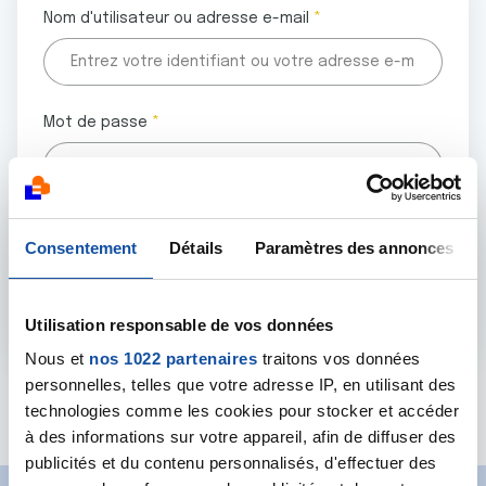
Nom d'utilisateur ou adresse e-mail
Mot de passe
Tous les champs marqués d'un astérisque (
*
) sont
Consentement
Détails
Paramètres des annonces
obligatoires.
Utilisation responsable de vos données
Nous et
nos 1022 partenaires
traitons vos données
personnelles, telles que votre adresse IP, en utilisant des
Mot de passe oublié ?
technologies comme les cookies pour stocker et accéder
à des informations sur votre appareil, afin de diffuser des
publicités et du contenu personnalisés, d'effectuer des