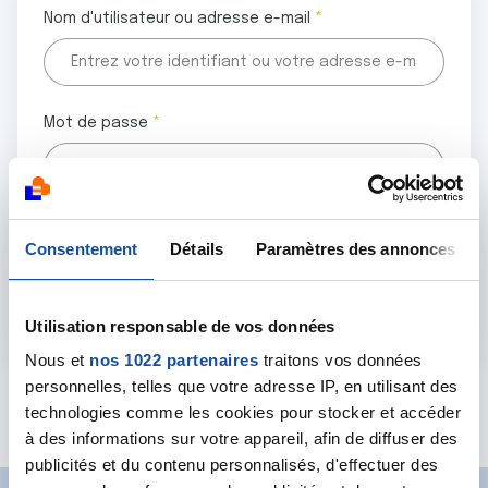
Nom d'utilisateur ou adresse e-mail
Mot de passe
Tous les champs marqués d'un astérisque (
*
) sont
Consentement
Détails
Paramètres des annonces
obligatoires.
Utilisation responsable de vos données
Nous et
nos 1022 partenaires
traitons vos données
personnelles, telles que votre adresse IP, en utilisant des
Mot de passe oublié ?
technologies comme les cookies pour stocker et accéder
à des informations sur votre appareil, afin de diffuser des
publicités et du contenu personnalisés, d'effectuer des